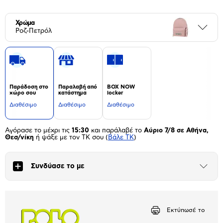
Χρώμα
Περι
Ροζ-Πετρόλ
Παράδοση στο
Παραλαβή από
BOX NOW
χώρο σου
κατάστημα
locker
Διαθέσιμο
Διαθέσιμο
Διαθέσιμο
Αγόρασε το μέχρι τις
15:30
και παράλαβέ το
Αύριο 7/8 σε Αθήνα,
Θεσ/νίκη
ή ψάξε με τον ΤΚ σου
(
Βάλε ΤΚ
)
Συνδύασε το με
Άνοιξε
το
μπλοκ
Εκτύπωσέ το