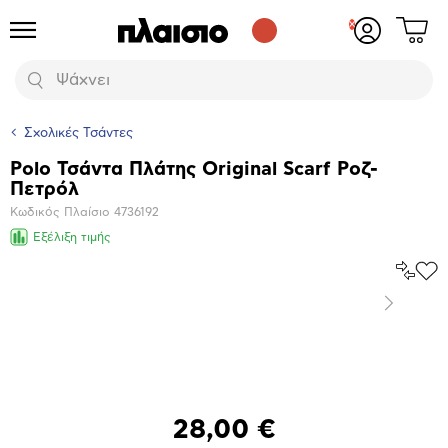
Δες
Προϊόντα
Σύνδεση
το
ή
καλάθι
εγγραφή
Αναζήτηση
σου
Σχολικές Τσάντες
Polo Τσάντα Πλάτης Original Scarf Ροζ-
Βασικά
Πετρόλ
χαρακτηριστικά
Κωδικός Πλαίσιο
4736192
Εξέλιξη τιμής
Σύγκρ
Προ
το
στα
Επόμενο
Αγα
Μεγέθυνση
φωτογραφίας
28,00 €