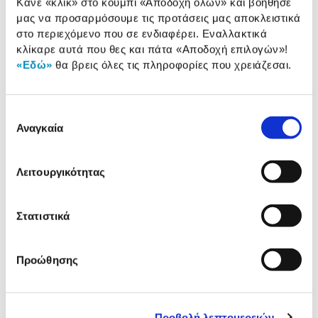
Κάνε «κλικ» στο κουμπί
«Αποδοχή όλων»
και βοήθησέ
Αναλυτική παρουσίαση
παρουσίαση
μας να προσαρμόσουμε τις προτάσεις μας αποκλειστικά
στο περιεχόμενο που σε ενδιαφέρει. Εναλλακτικά
Προδιαγραφές
κλίκαρε αυτά που θες και πάτα
«Αποδοχή επιλογών»
!
Χαρακτηριστικά
προϊόντος
«Εδώ»
θα βρεις όλες τις πληροφορίες που χρειάζεσαι.
Αξιολογήσεις
Αξιολογήσεις
Επιλογή
Αναγκαία
συγκατάθεσης
Δες τι κλίκαραν όσοι είδαν το ίδιο
προϊόν με εσένα!
Λειτουργικότητας
Στατιστικά
Προώθησης
Προβολή λεπτομερειών