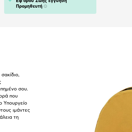
Εφ'όρου Ζωής εγγύηση
Προμηθευτή
Πληροφορίες
 σακίδιο,
ς
απημένο σου.
γορά που
ο Υπουργείο
στους ιμάντες
άλεια τη