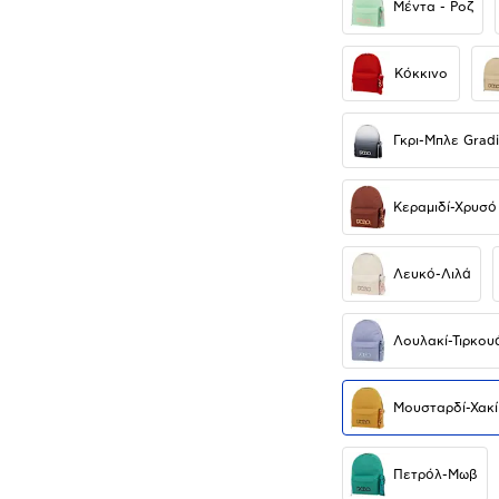
Μέντα - Ροζ
Κόκκινο
Γκρι-Μπλε Gradi
Κεραμιδί-Χρυσό
Λευκό-Λιλά
Λουλακί-Τιρκου
Μουσταρδί-Χακί
Πετρόλ-Μωβ