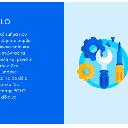
OLO
ικό τμήμα που
τιδήποτε συμβεί
εχνογνωσία και
θιστώντας τα
αλλά και μέγιστη
άτων. Στα
, υπάρχει
αι τα σακίδια
ηστικά. Σε
ice της POLO
κίδιο να