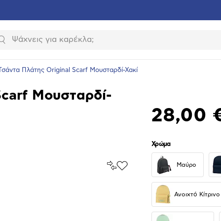
Αναζήτηση
Τσάντα Πλάτης Original Scarf Μουσταρδί-Χακί
Scarf Μουσταρδί-
28,00 
Χρώμα
Σύγκρινέ
Μαύρο
Προσθήκη
το
στα
Αγαπημένα
υνση
Ανοιχτό Κίτρινο
ραφίας