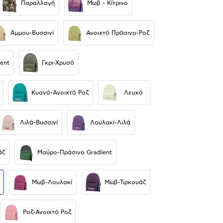
Παραλλαγή
Μωβ - Κίτρινο
Άμμου-Βυσσινί
Ανοιχτό Πράσινο-Ροζ
ent
Γκρι-Χρυσό
Κυανό-Ανοιχτό Ροζ
Λευκό
Λιλά-Βυσσινί
Λουλακί-Λιλά
άζ
Μαύρο-Πράσινο Gradient
Μωβ-Λουλακί
Μωβ-Τιρκουάζ
Ροζ-Ανοιχτό Ροζ