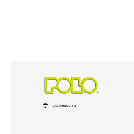
Εκτύπωσέ το