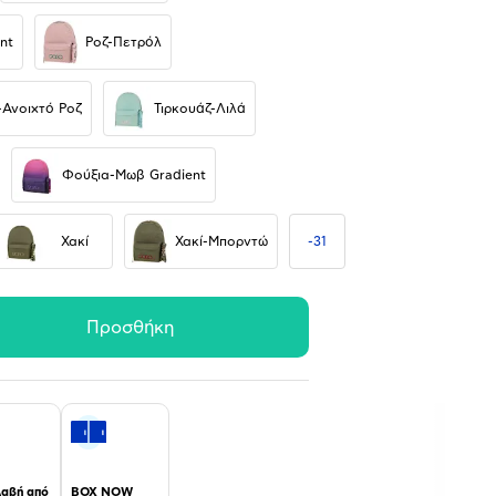
nt
Ροζ-Πετρόλ
Ανοιχτό Ροζ
Τιρκουάζ-Λιλά
Φούξια-Μωβ Gradient
Χακί
Χακί-Μπορντώ
-
31
Προσθήκη
αβή από
BOX NOW