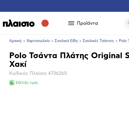
Προϊόντα
Αρχική
Χαρτοπωλείο
Σχολικά Είδη
Σχολικές Τσάντες
Polo 
Polo Τσάντα Πλάτης Original 
Βασικά
Χακί
χαρακτηριστικά
Κωδικός Πλαίσιο
4736265
Εξέλιξη τιμής
Επόμενο
Μεγέθ
φωτογ