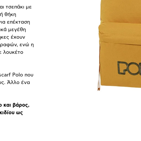
αι τσεπάκι με
νή θήκη
για επέκταση
ικά μεγέθη
ήκες έχουν
ραφών, ενώ η
ε λουκέτο
scarf Polo που
υς. Άλλο ένα
ο και βάρος,
κιδίου ως