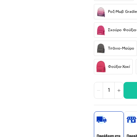
Ροζ-Μωβ Gradie
Σκούρο Φούξια-
Τιτάνιο-Μαύρο
Φούξια-Χακί
Μείωση
Αύξηση
Παράδοση στο
Παραλ