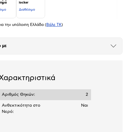
τημα
locker
σιμο
Διαθέσιμο
ια την υπόλοιπη Ελλάδα
(
Βάλε ΤΚ
)
 με
Άνοιξε
το
μπλοκ
Χαρακτηριστικά
Αριθμός Θηκών:
2
Ανθεκτικότητα στο
Ναι
Νερό: