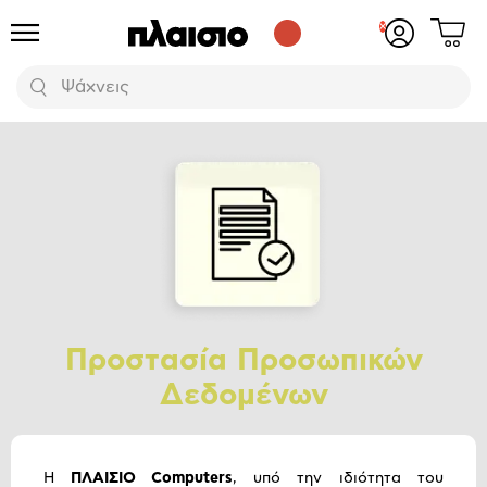
Δες
Προϊόντα
Σύνδεση
το
ή
καλάθι
εγγραφή
Αναζήτηση
σου
Προστασία Προσωπικών
Δεδομένων
Η
ΠΛΑΙΣΙΟ
Computers
, υπό την ιδιότητα του