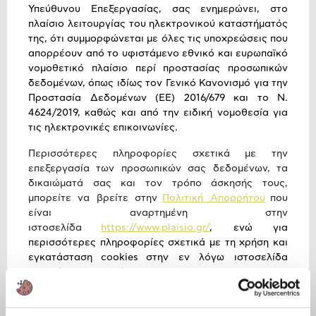
Υπεύθυνου Επεξεργασίας, σας ενημερώνει, στο
πλαίσιο λειτουργίας του ηλεκτρονικού καταστήματός
της, ότι συμμορφώνεται με όλες τις υποχρεώσεις που
απορρέουν από το υφιστάμενο εθνικό και ευρωπαϊκό
νομοθετικό πλαίσιο περί προστασίας προσωπικών
δεδομένων, όπως ιδίως τον Γενικό Κανονισμό για την
Προστασία Δεδομένων (ΕΕ) 2016/679 και το Ν.
4624/2019, καθώς και από την ειδική νομοθεσία για
τις ηλεκτρονικές επικοινωνίες.
Περισσότερες πληροφορίες σχετικά με την
επεξεργασία των προσωπικών σας δεδομένων, τα
δικαιώματά σας και τον τρόπο άσκησής τους,
μπορείτε να βρείτε στην
Πολιτική Απορρήτου
που
είναι αναρτημένη στην
ιστοσελίδα
https://www.plaisio.gr/
, ενώ για
περισσότερες πληροφορίες σχετικά με τη χρήση και
εγκατάσταση
cookies
στην εν λόγω ιστοσελίδα
μπορείτε να ανατρέξετε στην
Πολιτική Cookies
.
Σε κάθε περίπτωση, για οποιοδήποτε απορία,
διευκρίνιση ή αίτημα σχετικά με την επεξεργασία των