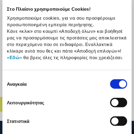
προσωπικών σας δεδομένων, παρακαλούμε όπως
Στο Πλαίσιο χρησιμοποιούμε Cookies!
επικοινωνήσετε απευθείας με τον Υπεύθυνο
Προστασίας Δεδομένων της
ΠΛΑΙΣΙΟ Computers
στα
Χρησιμοποιούμε cookies, για να σου προσφέρουμε
ακόλουθα στοιχεία επικοινωνίας:
προσωποποιημένη εμπειρία περιήγησης.
Κάνε «κλικ» στο κουμπί
«Αποδοχή όλων»
και βοήθησέ
Μέσω επιστολής:
μας να προσαρμόσουμε τις προτάσεις μας αποκλειστικά
ΠΛΑΙΣΙΟ COMPUTERS AEBE
στο περιεχόμενο που σε ενδιαφέρει. Εναλλακτικά
κλίκαρε αυτά που θες και πάτα
«Αποδοχή επιλογών»
!
Υπόψιν: Υπεύθυνος Προστασίας Δεδομένων (DPO)
«Εδώ»
θα βρεις όλες τις πληροφορίες που χρειάζεσαι.
Θέση Σκληρή, 19018, Μαγούλα Αττικής
Μέσω e-mail:
Επιλογή
dpo@plaisio.gr
Αναγκαία
συγκατάθεσης
Πίσω
Λειτουργικότητας
Στατιστικά