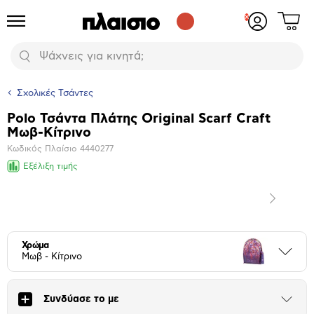
Δες
Προϊόντα
Σύνδεση
το
ή
καλάθι
εγγραφή
Αναζήτηση
σου
Σχολικές Τσάντες
Polo Τσάντα Πλάτης Original Scarf Craft
Βασικά
Μωβ-Κίτρινο
χαρακτηριστικά
Κωδικός Πλαίσιο
4440277
Εξέλιξη τιμής
Επόμενο
Μεγέθυνση
φωτογραφίας
Χρώμα
Περι
Μωβ - Κίτρινο
Συνδύασε το με
Άνοιξε
το