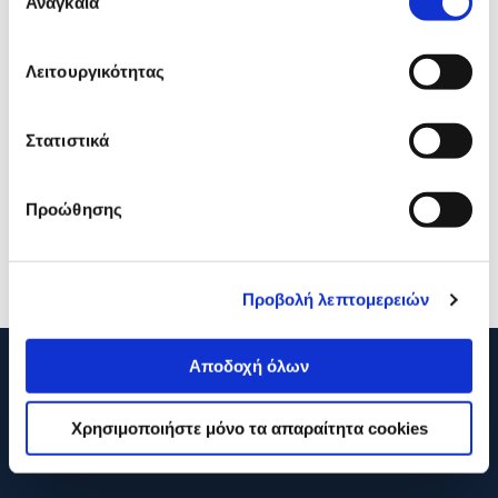
Αναγκαία
συγκατάθεσης
Λειτουργικότητας
Polo Τσάντα Πλάτης Original
Polo Τσάντα Πλάτης Origi
Στατιστικά
Scarf Λουλακί-Τιρκουάζ
Scarf Μαύρο
Προώθησης
28,00€
28,00€
Προσθήκη
Προσθήκη
Προβολή λεπτομερειών
Αποδοχή όλων
210 2895000
Χρησιμοποιήστε μόνο τα απαραίτητα cookies
Η ΕΤΑΙΡΕΙΑ