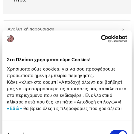
Νερό:
Αναλυτική
Αναλυτική παρουσίαση
παρουσίαση
Προδιαγραφές
Χαρακτηριστικά
προϊόντος
Στο Πλαίσιο χρησιμοποιούμε Cookies!
Αξιολογήσεις
Χρησιμοποιούμε cookies, για να σου προσφέρουμε
Αξιολογήσεις
προσωποποιημένη εμπειρία περιήγησης.
Κάνε «κλικ» στο κουμπί
«Αποδοχή όλων»
και βοήθησέ
μας να προσαρμόσουμε τις προτάσεις μας αποκλειστικά
Δες τι κλίκαραν όσοι είδαν το ίδιο
στο περιεχόμενο που σε ενδιαφέρει. Εναλλακτικά
προϊόν με εσένα!
κλίκαρε αυτά που θες και πάτα
«Αποδοχή επιλογών»
!
«Εδώ»
θα βρεις όλες τις πληροφορίες που χρειάζεσαι.
Επιλογή