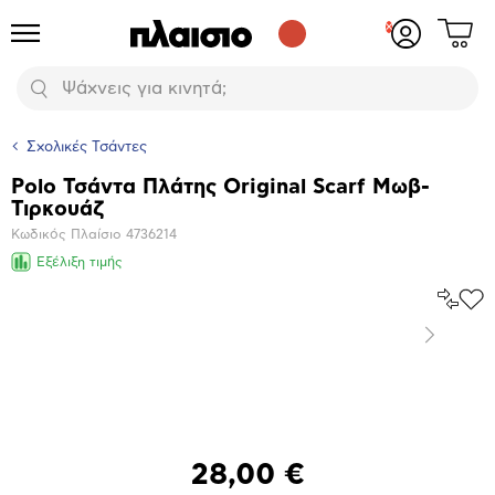
Δες
Προϊόντα
Σύνδεση
το
ή
καλάθι
εγγραφή
Αναζήτηση
σου
Σχολικές Τσάντες
Polo Τσάντα Πλάτης Original Scarf Μωβ-
Βασικά
Τιρκουάζ
χαρακτηριστικά
Κωδικός Πλαίσιο
4736214
Εξέλιξη τιμής
Σύγκρ
Προ
το
στα
Επόμενο
Αγα
Μεγέθυνση
φωτογραφίας
28,00 €