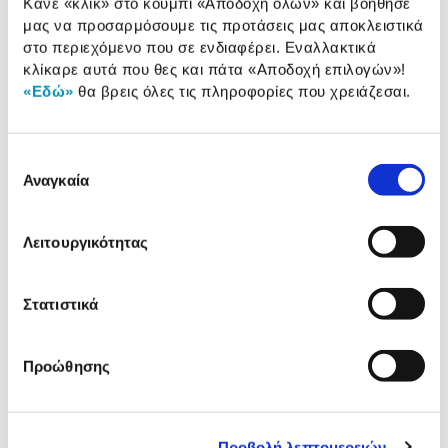
Κάνε «κλικ» στο κουμπί
«Αποδοχή όλων»
και βοήθησέ
Αναλυτική παρουσίαση
παρουσίαση
μας να προσαρμόσουμε τις προτάσεις μας αποκλειστικά
στο περιεχόμενο που σε ενδιαφέρει. Εναλλακτικά
Προδιαγραφές
κλίκαρε αυτά που θες και πάτα
«Αποδοχή επιλογών»
!
Χαρακτηριστικά
προϊόντος
«Εδώ»
θα βρεις όλες τις πληροφορίες που χρειάζεσαι.
Αξιολογήσεις
Αξιολογήσεις
Επιλογή
Αναγκαία
συγκατάθεσης
Δες τι κλίκαραν όσοι είδαν το ίδιο
προϊόν με εσένα!
Λειτουργικότητας
Στατιστικά
Προώθησης
Προβολή λεπτομερειών