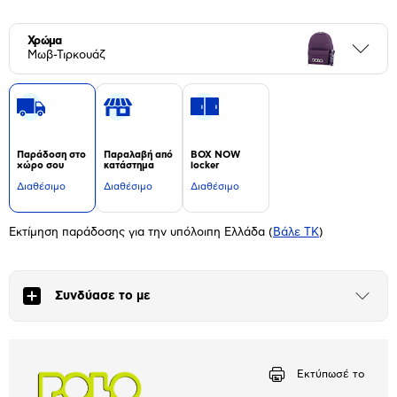
Χρώμα
Περι
Μωβ-Τιρκουάζ
Παράδοση στο
Παραλαβή από
BOX NOW
χώρο σου
κατάστημα
locker
Διαθέσιμο
Διαθέσιμο
Διαθέσιμο
Εκτίμηση παράδοσης για την υπόλοιπη Ελλάδα
(
Βάλε ΤΚ
)
Συνδύασε το με
Άνοιξε
το
μπλοκ
Εκτύπωσέ το