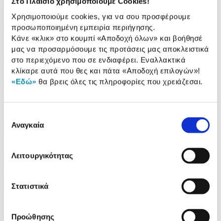
Στο Πλαίσιο χρησιμοποιούμε Cookies!
Αξιολογήσεις
Αξιολογήσεις
Χρησιμοποιούμε cookies, για να σου προσφέρουμε
προσωποποιημένη εμπειρία περιήγησης.
Κάνε «κλικ» στο κουμπί
«Αποδοχή όλων»
και βοήθησέ
μας να προσαρμόσουμε τις προτάσεις μας αποκλειστικά
Δες τα HOT προϊόντα της
στο περιεχόμενο που σε ενδιαφέρει. Εναλλακτικά
κατηγορίας «Κασετίνες»
κλίκαρε αυτά που θες και πάτα
«Αποδοχή επιλογών»
!
«Εδώ»
θα βρεις όλες τις πληροφορίες που χρειάζεσαι.
Επιλογή
Αναγκαία
συγκατάθεσης
Λειτουργικότητας
Sentio Κασετίνα Οβάλ
Goomby Κασετίνα Οβάλ
Στατιστικά
Checkered Cherries
Iconic
Προώθησης
3,99€
9,99€