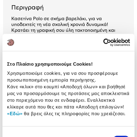
Περιγραφή
Κασετίνα Polo σε σχήμα βαρελάκι, για να
υποδεχτείς τη νέα σχολική χρονιά δυναμικά!
Κρατάει τη γραφική σου ύλη τακτοποιημένη και
χωράει άνετα στην τσάντα ή το σακίδιό σου.
Χαρακτηριστικά
Διάσταση
7x23x6 cm
Στο Πλαίσιο χρησιμοποιούμε Cookies!
Χρησιμοποιούμε cookies, για να σου προσφέρουμε
προσωποποιημένη εμπειρία περιήγησης.
Κάνε «κλικ» στο κουμπί
«Αποδοχή όλων»
και βοήθησέ
Αναλυτική
μας να προσαρμόσουμε τις προτάσεις μας αποκλειστικά
Αναλυτική παρουσίαση
παρουσίαση
στο περιεχόμενο που σε ενδιαφέρει. Εναλλακτικά
κλίκαρε αυτά που θες και πάτα
«Αποδοχή επιλογών»
!
Προδιαγραφές
«Εδώ»
θα βρεις όλες τις πληροφορίες που χρειάζεσαι.
Χαρακτηριστικά
προϊόντος
Αξιολογήσεις
Επιλογή
Αξιολογήσεις