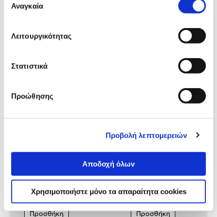
Αναγκαία
συγκατάθεσης
Δες τι κλίκαραν όσοι είδαν το ίδιο
Λειτουργικότητας
προϊόν με εσένα!
Στατιστικά
Προώθησης
Προβολή λεπτομερειών
Polo Κασετίνα Βαρελάκι
Polo Κασετίνα Βαρελάκι
Αποδοχή όλων
Τιρκουάζ-Λιλά
Βιολετί-Ανοιχτό Κυανό
Χρησιμοποιήστε μόνο τα απαραίτητα cookies
6,50€
6,50€
Προσθήκη
Προσθήκη