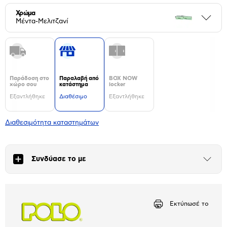
Χρώμα
Περι
Μέντα-Μελιτζανί
Παράδοση στο
Παραλαβή από
BOX NOW
χώρο σου
κατάστημα
locker
Εξαντλήθηκε
Διαθέσιμο
Εξαντλήθηκε
Διαθεσιμότητα καταστημάτων
Συνδύασε το με
Άνοιξε
το
μπλοκ
Εκτύπωσέ το