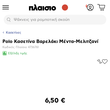
Δες
Προϊόντα
Σύνδεση
το
ή
καλάθι
εγγραφή
Αναζήτηση
σου
Κασετίνες
Polo Κασετίνα Βαρελάκι Μέντα-Μελιτζανί
Βασικά
Κωδικός Πλαίσιο
4736761
χαρακτηριστικά
Εξέλιξη τιμής
Σύγκρ
Προ
το
στα
Αγα
Μεγέθυνση
φωτογραφίας
6,50 €