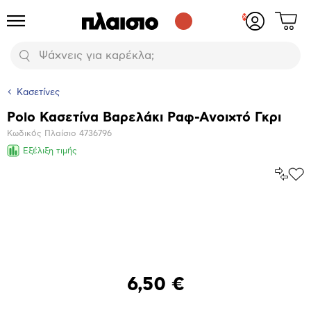
Δες
Προϊόντα
Σύνδεση
το
ή
καλάθι
εγγραφή
Αναζήτηση
σου
Κασετίνες
Polo Κασετίνα Βαρελάκι Ραφ-Ανοιχτό Γκρι
Βασικά
Κωδικός Πλαίσιο
4736796
χαρακτηριστικά
Εξέλιξη τιμής
Σύγκρ
Προ
το
στα
Αγα
Μεγέθυνση
φωτογραφίας
6,50 €