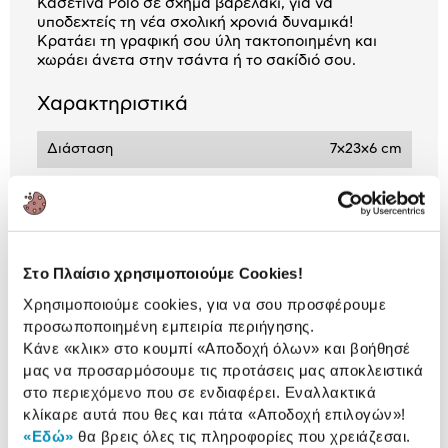
Κασετίνα Polo σε σχήμα βαρελάκι, για να
υποδεχτείς τη νέα σχολική χρονιά δυναμικά!
Κρατάει τη γραφική σου ύλη τακτοποιημένη και
χωράει άνετα στην τσάντα ή το σακίδιό σου.
Χαρακτηριστικά
Διάσταση
7x23x6 cm
Αναλυτική
Αναλυτική παρουσίαση
παρουσίαση
Στο Πλαίσιο χρησιμοποιούμε Cookies!
Προδιαγραφές
Χρησιμοποιούμε cookies, για να σου προσφέρουμε
Χαρακτηριστικά
προσωποποιημένη εμπειρία περιήγησης.
προϊόντος
Κάνε «κλικ» στο κουμπί
«Αποδοχή όλων»
και βοήθησέ
Αξιολογήσεις
μας να προσαρμόσουμε τις προτάσεις μας αποκλειστικά
Αξιολογήσεις
στο περιεχόμενο που σε ενδιαφέρει. Εναλλακτικά
κλίκαρε αυτά που θες και πάτα
«Αποδοχή επιλογών»
!
«Εδώ»
θα βρεις όλες τις πληροφορίες που χρειάζεσαι.