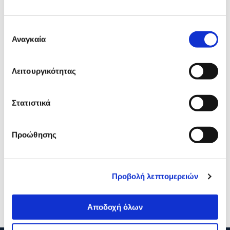
Δες τι κλίκαραν όσοι είδαν το ίδιο
προϊόν με εσένα!
Επιλογή
Αναγκαία
συγκατάθεσης
Λειτουργικότητας
Στατιστικά
Προώθησης
Polo Κασετίνα Βαρελάκι
Polo Κασετίνα Βαρελάκι
Τιρκουάζ-Λιλά
Μαύρο
Προβολή λεπτομερειών
6,50€
6,50€
Προσθήκη
Προσθήκη
Αποδοχή όλων