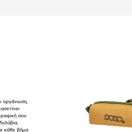
ην οργάνωση,
κασετίνα-
γραφική σου
Μολύβια,
σε κάθε βήμα