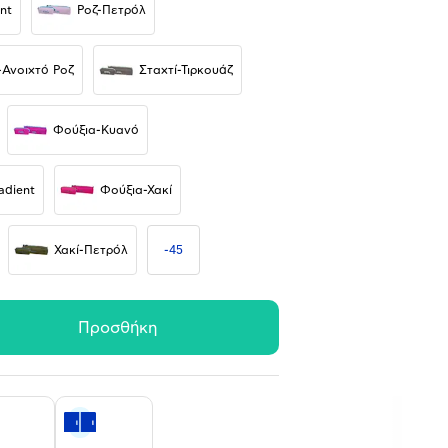
nt
Ροζ-Πετρόλ
Ανοιχτό Ροζ
Σταχτί-Τιρκουάζ
Φούξια-Κυανό
adient
Φούξια-Χακί
Χακί-Πετρόλ
-
45
Προσθήκη