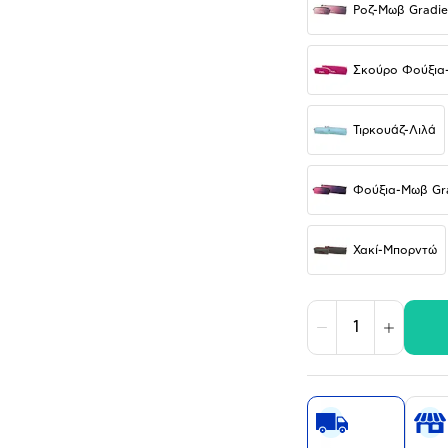
Ροζ-Μωβ Gradie
Σκούρο Φούξια-
Τιρκουάζ-Λιλά
Φούξια-Μωβ Gr
Χακί-Μπορντώ
Μείωση
Αύξηση