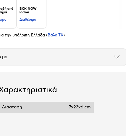
αβή από
BOX NOW
τημα
locker
σιμο
Διαθέσιμο
ια την υπόλοιπη Ελλάδα
(
Βάλε ΤΚ
)
 με
Άνοιξε
το
μπλοκ
Χαρακτηριστικά
Διάσταση
7x23x6 cm