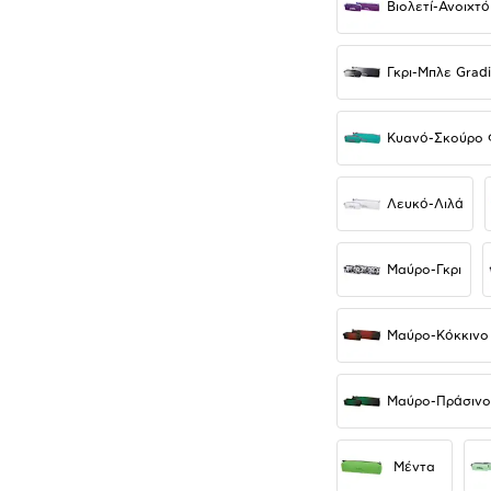
Βιολετί-Ανοιχτ
Γκρι-Μπλε Gradi
Κυανό-Σκούρο 
Λευκό-Λιλά
Μαύρο-Γκρι
Μαύρο-Κόκκινο 
Μαύρο-Πράσινο
Μέντα