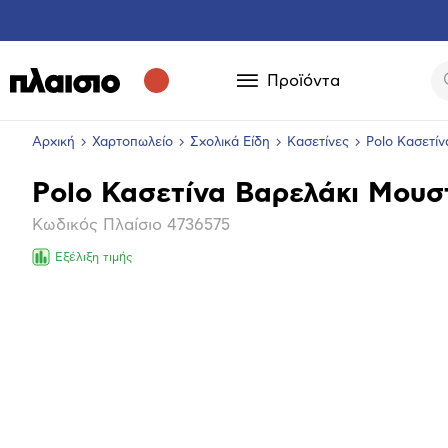
Προϊόντα
Αρχική
Χαρτοπωλείο
Σχολικά Είδη
Κασετίνες
Polo Κασετίν
Polo Κασετίνα Βαρελάκι Μουσ
Βασικά
Κωδικός Πλαίσιο
4736575
χαρακτηριστικά
Εξέλιξη τιμής
Μεγέθ
φωτογ