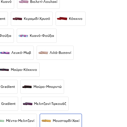
ό Κυανό
Βιολετί-Λουλακί
ent
Κεραμιδί-Χρυσό
Κόκκινο
Φούξια
Κυανό-Φούξια
Λευκό-Μωβ
Λιλά-Βυσσινί
Μαύρο-Κόκκινο
Gradient
Μαύρο-Μπορντώ
 Gradient
Μελιτζανί-Τιρκουάζ
Μέντα-Μελιτζανί
Μουσταρδί-Χακί