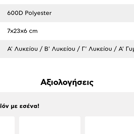
600D Polyester
7x23x6 cm
Α' Λυκείου / Β' Λυκείου / Γ' Λυκείου / Α' Γ
Αξιολογήσεις
οϊόν με εσένα!