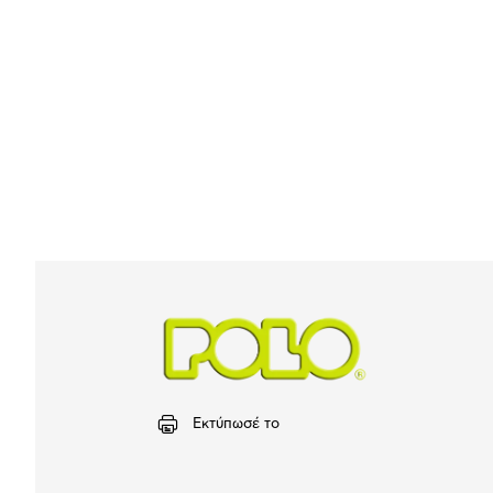
Εκτύπωσέ το