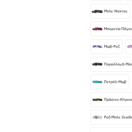
Μπλε Νύχτας
Μπορντώ-Πάγο
Μωβ-Ροζ
Παραλλαγή-Μαύ
Πετρόλ-Μωβ
Πράσινο-Κίτριν
Ροζ-Μπλε Gradi