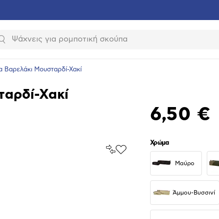
Αναζήτηση
α Βαρελάκι Μουσταρδί-Χακί
ταρδί-Χακί
6,50 €
Χρώμα
Σύγκρινέ
Προσθήκη
το
στα
Μαύρο
Αγαπημένα
υνση
ραφίας
Άμμου-Βυσσινί