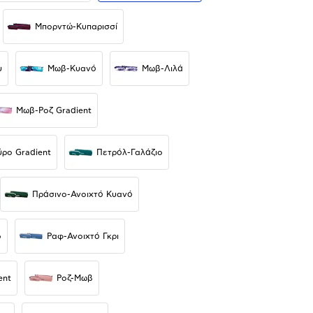
Μπορντώ-Κυπαρισσί
υ
Μωβ-Κυανό
Μωβ-Λιλά
Μωβ-Ροζ Gradient
ρο Gradient
Πετρόλ-Γαλάζιο
Πράσινο-Ανοιχτό Κυανό
ο
Ραφ-Ανοιχτό Γκρι
ent
Ροζ-Μωβ