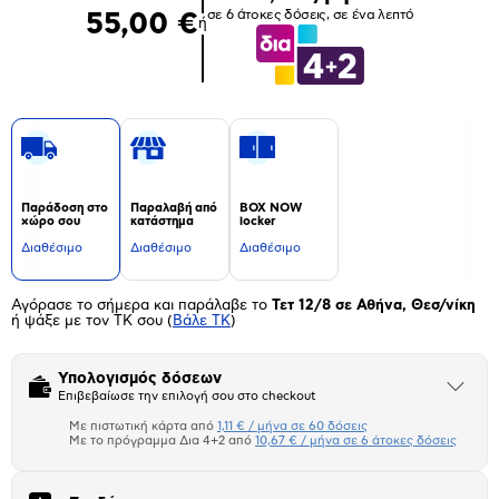
σε 6 άτοκες δόσεις, σε ένα λεπτό
55,00 €
ή
Παράδοση στο
Παραλαβή από
BOX NOW
χώρο σου
κατάστημα
locker
Διαθέσιμο
Διαθέσιμο
Διαθέσιμο
Αγόρασε το σήμερα και παράλαβε το
Τετ 12/8 σε Αθήνα, Θεσ/νίκη
ή ψάξε με τον ΤΚ σου
(
Βάλε ΤΚ
)
Υπολογισμός δόσεων
Άνοιξε
Επιβεβαίωσε την επιλογή σου στο checkout
το
μπλοκ
Με πιστωτική κάρτα από
1,11 € / μήνα σε 60 δόσεις
Πιστωτική κάρτα
Με το πρόγραμμα Δια 4+2 από
10,67 € / μήνα σε 6 άτοκες δόσεις
Πλαίσιο δια 4+2