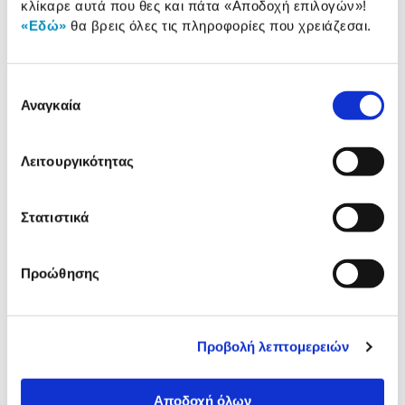
κλίκαρε αυτά που θες και πάτα
«Αποδοχή επιλογών»
!
«Εδώ»
θα βρεις όλες τις πληροφορίες που χρειάζεσαι.
Αναλυτική
Αναλυτική παρουσίαση
παρουσίαση
Επιλογή
Αναγκαία
Προδιαγραφές
συγκατάθεσης
Χαρακτηριστικά
προϊόντος
Λειτουργικότητας
Αξιολογήσεις
Αξιολογήσεις
Στατιστικά
Δες τι κλίκαραν όσοι είδαν το ίδιο
προϊόν με εσένα!
Προώθησης
Προβολή λεπτομερειών
Αποδοχή όλων