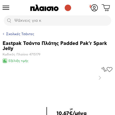
Δες
Προϊόντα
Σύνδεση
το
ή
καλάθι
εγγραφή
Αναζήτηση
σου
Σχολικές Τσάντες
Eastpak Τσάντα Πλάτης Padded Pak'r Spark
Βασικά
Jelly
χαρακτηριστικά
Κωδικός Πλαίσιο
4715179
Εξέλιξη τιμής
Σύγκρ
Προ
το
στα
Επόμενο
Αγα
Μεγέθυνση
φωτογραφίας
με
10,67€/μήνα