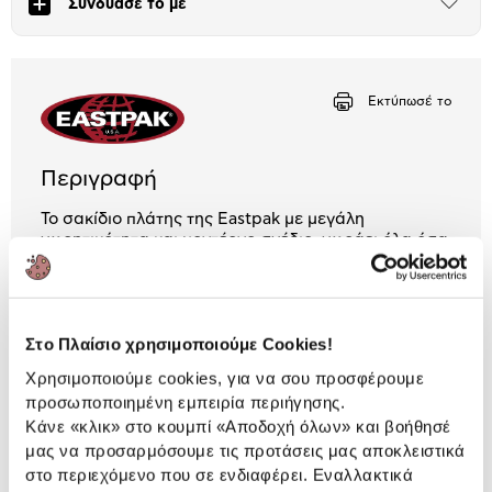
Συνδύασε το με
Άνοιξε
το
Αριθμός δόσεων
Ποσό/Μήνα
μπλοκ
1,11 €
Εκτύπωσέ το
Περιγραφή
Το σακίδιο πλάτης της Eastpak με μεγάλη
χωρητικότητα και μοντέρνο σχέδιο, χωράει όλα όσα
χρειάζεσαι για μια γεμάτη μέρα και σου χαρίζει
έξτρα πόντους στιλ!
Στο Πλαίσιο χρησιμοποιούμε Cookies!
30 Έτη εγγύηση Προμηθευτή
Πληροφορίες
Χρησιμοποιούμε cookies, για να σου προσφέρουμε
προσωποποιημένη εμπειρία περιήγησης.
Χαρακτηριστικά
Κάνε «κλικ» στο κουμπί
«Αποδοχή όλων»
και βοήθησέ
μας να προσαρμόσουμε τις προτάσεις μας αποκλειστικά
Αριθμός Θηκών:
2
στο περιεχόμενο που σε ενδιαφέρει. Εναλλακτικά