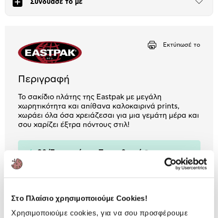
Συνδύασε το με
Άνοιξε
το
Αριθμός δόσεων
Ποσό/Μήνα
μπλοκ
1,11 €
Εκτύπωσέ το
Περιγραφή
Το σακίδιο πλάτης της Eastpak με μεγάλη
χωρητικότητα και απίθανα καλοκαιρινά prints,
χωράει όλα όσα χρειάζεσαι για μια γεμάτη μέρα και
σου χαρίζει έξτρα πόντους στιλ!
30 Έτη εγγύηση Προμηθευτή
Πληροφορίες
Χαρακτηριστικά
Στο Πλαίσιο χρησιμοποιούμε Cookies!
Αριθμός Θηκών:
2
Χρησιμοποιούμε cookies, για να σου προσφέρουμε