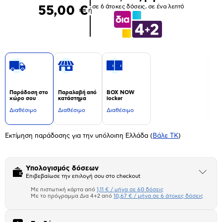
σε 6 άτοκες δόσεις, σε ένα λεπτό
55,00 €
ή
Παράδοση στο
Παραλαβή από
BOX NOW
χώρο σου
κατάστημα
locker
Διαθέσιμο
Διαθέσιμο
Διαθέσιμο
Εκτίμηση παράδοσης για την υπόλοιπη Ελλάδα
(
Βάλε ΤΚ
)
Υπολογισμός δόσεων
Άνοιξε
Επιβεβαίωσε την επιλογή σου στο checkout
το
μπλοκ
Με πιστωτική κάρτα από
1,11 € / μήνα σε 60 δόσεις
Πιστωτική κάρτα
Με το πρόγραμμα Δια 4+2 από
10,67 € / μήνα σε 6 άτοκες δόσεις
Πλαίσιο δια 4+2