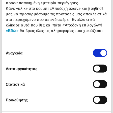
προσωποποιημένη εμπειρία περιήγησης.
Κάνε «κλικ» στο κουμπί
«Αποδοχή όλων»
και βοήθησέ
Αναλυτική
μας να προσαρμόσουμε τις προτάσεις μας αποκλειστικά
Αναλυτική παρουσίαση
στο περιεχόμενο που σε ενδιαφέρει. Εναλλακτικά
παρουσίαση
κλίκαρε αυτά που θες και πάτα
«Αποδοχή επιλογών»
!
Προδιαγραφές
«Εδώ»
θα βρεις όλες τις πληροφορίες που χρειάζεσαι.
Χαρακτηριστικά
προϊόντος
Αξιολογήσεις
Επιλογή
Αξιολογήσεις
Αναγκαία
συγκατάθεσης
Λειτουργικότητας
Δες τι κλίκαραν όσοι είδαν το ίδιο
προϊόν με εσένα!
Στατιστικά
Προώθησης