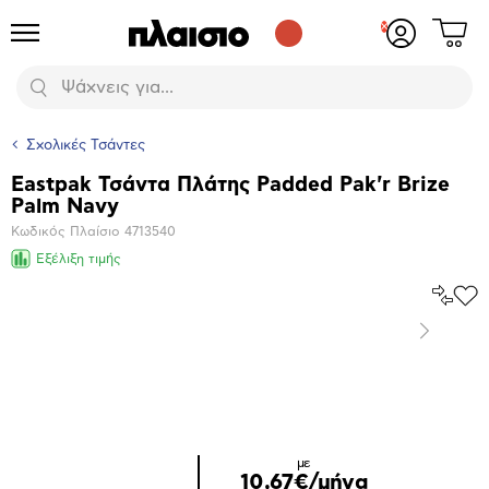
Δες
Προϊόντα
Σύνδεση
το
ή
καλάθι
εγγραφή
Αναζήτηση
σου
Σχολικές Τσάντες
Eastpak Τσάντα Πλάτης Padded Pak'r Brize
Βασικά
Palm Navy
χαρακτηριστικά
Κωδικός Πλαίσιο
4713540
Εξέλιξη τιμής
Σύγκρ
Προ
το
στα
Επόμενο
Αγα
Μεγέθυνση
φωτογραφίας
με
10,67€/μήνα