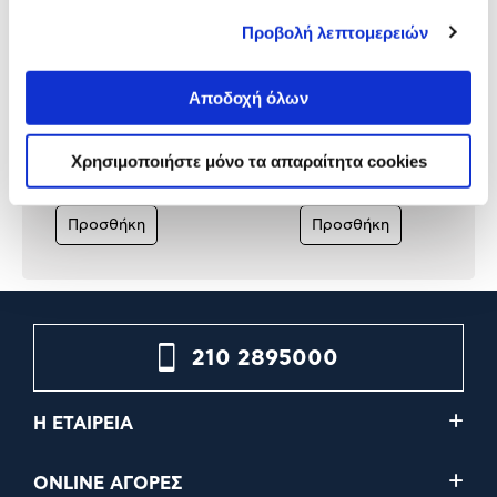
Προβολή λεπτομερειών
Αποδοχή όλων
Eastpak Τσάντα Πλάτης
Eastpak Τσάντα Πλάτης
Padded Pak'r Brize Palm Pink
Padded Pak'r Refleks Spa
Black
Χρησιμοποιήστε μόνο τα απαραίτητα cookies
55,00€
55,00€
Προσθήκη
Προσθήκη
210 2895000
Η ΕΤΑΙΡΕΙΑ
ONLINE ΑΓΟΡΕΣ