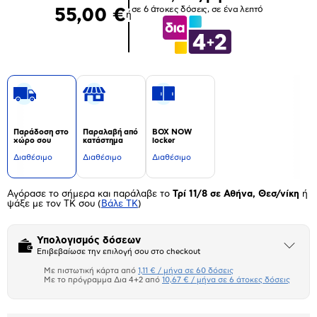
σε 6 άτοκες δόσεις, σε ένα λεπτό
55,00 €
ή
Παράδοση στο
Παραλαβή από
BOX NOW
χώρο σου
κατάστημα
locker
Διαθέσιμο
Διαθέσιμο
Διαθέσιμο
Αγόρασε το σήμερα και παράλαβε το
Τρί 11/8 σε Αθήνα, Θεσ/νίκη
ή
ψάξε με τον ΤΚ σου
(
Βάλε ΤΚ
)
Υπολογισμός δόσεων
Άνοιξε
Επιβεβαίωσε την επιλογή σου στο checkout
το
μπλοκ
Με πιστωτική κάρτα από
1,11 € / μήνα σε 60 δόσεις
Πιστωτική κάρτα
Με το πρόγραμμα Δια 4+2 από
10,67 € / μήνα σε 6 άτοκες δόσεις
Πλαίσιο δια 4+2