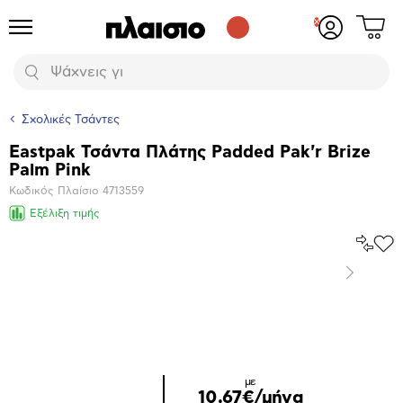
Δες
Προϊόντα
Σύνδεση
το
ή
καλάθι
εγγραφή
Αναζήτηση
σου
Σχολικές Τσάντες
Eastpak Τσάντα Πλάτης Padded Pak'r Brize
Βασικά
Palm Pink
χαρακτηριστικά
Κωδικός Πλαίσιο
4713559
Εξέλιξη τιμής
Σύγκρ
Προ
το
στα
Επόμενο
Αγα
Μεγέθυνση
φωτογραφίας
με
10,67€/μήνα