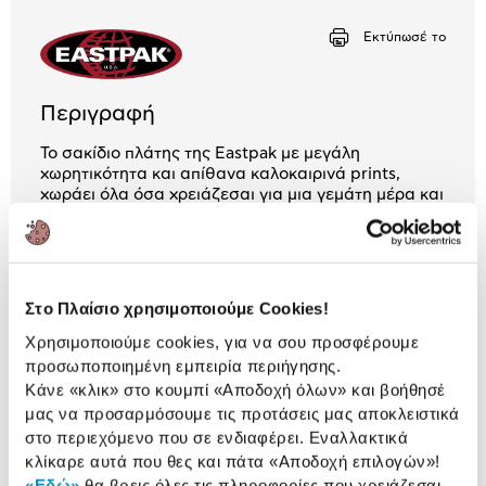
Αριθμός δόσεων
Ποσό/Μήνα
Εκτύπωσέ το
1,11 €
Περιγραφή
Το σακίδιο πλάτης της Eastpak με μεγάλη
χωρητικότητα και απίθανα καλοκαιρινά prints,
χωράει όλα όσα χρειάζεσαι για μια γεμάτη μέρα και
σου χαρίζει έξτρα πόντους στιλ!
30 Έτη εγγύηση Προμηθευτή
Πληροφορίες
Στο Πλαίσιο χρησιμοποιούμε Cookies!
Χαρακτηριστικά
Χρησιμοποιούμε cookies, για να σου προσφέρουμε
προσωποποιημένη εμπειρία περιήγησης.
Κάνε «κλικ» στο κουμπί
«Αποδοχή όλων»
και βοήθησέ
Αριθμός Θηκών:
2
μας να προσαρμόσουμε τις προτάσεις μας αποκλειστικά
στο περιεχόμενο που σε ενδιαφέρει. Εναλλακτικά
κλίκαρε αυτά που θες και πάτα
«Αποδοχή επιλογών»
!
Αναλυτική
«Εδώ»
θα βρεις όλες τις πληροφορίες που χρειάζεσαι.