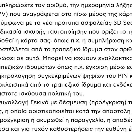
μπληρώσετε τον αριθμό, την ημερομηνία λήξης
VV) που αναγράφεται στο πίσω μέρος της κάρ
σύμφωνα με τα νέα πρότυπα ασφαλείας 3D Sec
δικασία ισχυρής ταυτοποίησης που ορίζει το τ
δοθεί η κάρτα σας, όπως π.χ. η συμπλήρωση κ
οστέλλεται από το τραπεζικό ίδρυμα στον αρι
λώσει σε αυτό. Μπορεί να ισχύουν εναλλακτικ
απεζικών ιδρυμάτων όπως π.χ. έγκριση μέσω 
ηκτρολόγηση συγκεκριμένων ψηφίων του PIN κ
κλειστικά από το τραπεζικό ίδρυμα και ενδέχ
στοτε ισχύουσα πολιτική του.
συναλλαγή ξεκινά με δέσμευση (προέγκριση) τ
, η οποία οριστικοποιείται κατά την αποστολή
προέγκριση ή ακυρωθεί η παραγγελία, η αποδέ
σα και για τυχόν καθυστερήσεις την ευθύνη έ