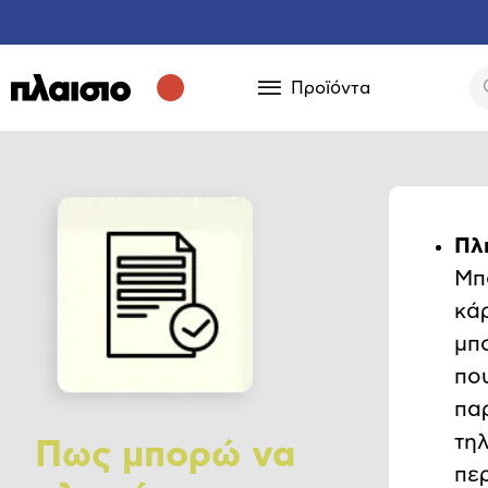
Προϊόντα
Πλ
Μπ
κάρ
μπ
που
πα
τη
Πως μπορώ να
περ