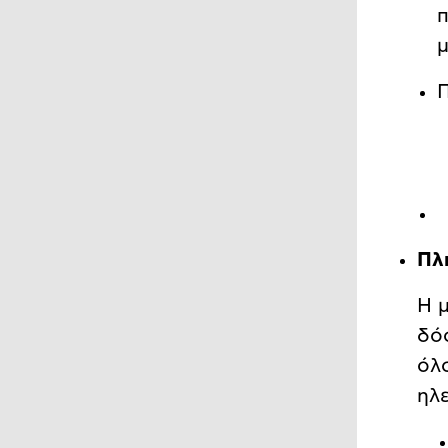
π
μ
Π
Πλ
Η 
δό
όλ
ηλε