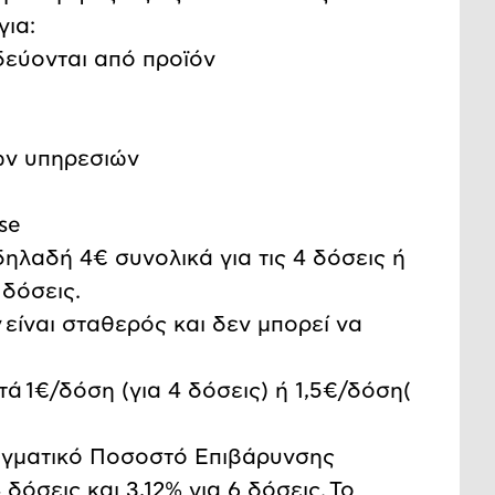
για:
δεύονται από προϊόν
ών υπηρεσιών
se
δηλαδή 4€ συνολικά για τις 4 δόσεις ή
 δόσεις.
ν
είναι σταθερός και δεν μπορεί να
ατά
1€/δόση (για 4 δόσεις) ή 1,5€/δόση(
ραγματικό Ποσοστό Επιβάρυνσης
δόσεις και 3,12% για 6 δόσεις.
Το