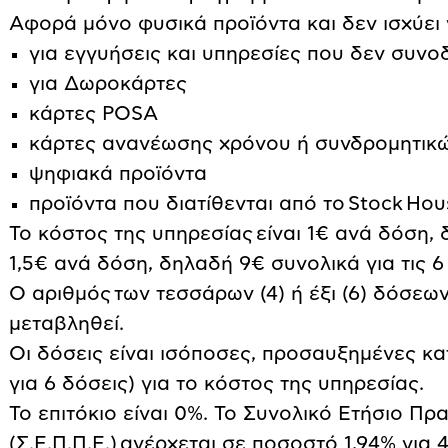
Αφορά μόνο φυσικά προϊόντα και δεν ισχύει 
για εγγυήσεις και υπηρεσίες που δεν συνο
για Δωροκάρτες
κάρτες POSA
κάρτες ανανέωσης χρόνου ή συνδρομητικ
ψηφιακά προϊόντα
προϊόντα που διατίθενται από το Stock Hou
Το κόστος της υπηρεσίας
είναι 1€ ανά δόση, 
1,5€ ανά δόση, δηλαδή 9€ συνολικά για τις 6
Ο αριθμός
των τεσσάρων (4) ή έξι (6) δόσεω
μεταβληθεί.
Οι δόσεις είναι ισόποσες, προσαυξημένες κ
για 6 δόσεις) για το κόστος της υπηρεσίας.
Το επιτόκιο είναι 0%. Το Συνολικό Ετήσιο Π
(Σ.Ε.Π.Π.Ε.)
ανέρχεται σε ποσοστό 1,94% για 4 