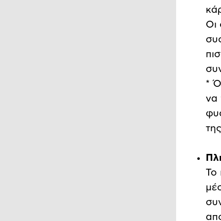
κά
Οι
συσ
πι
συ
* 
να 
φυ
τη
Πλ
Το
μέ
συ
απ