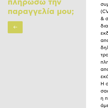
πληρώσω την
συ
παραγγελία μου;
(C
& 
Πίσω
δια
εκ
απ
δη
τρ
πλ
απο
εκά
Η 
σας
η 
άμε