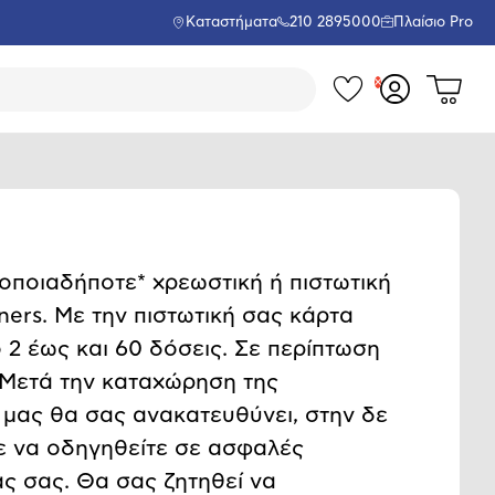
Καταστήματα
210 2895000
Πλαίσιο Pro
Τα
Δες
Σύνδεση
το
αγαπημέν
ή
καλάθι
εγγραφή
σου
μου
οποιαδήποτε* χρεωστική ή πιστωτική
ners. Με την πιστωτική σας κάρτα
 2 έως και 60 δόσεις. Σε περίπτωση
%. Μετά την καταχώρηση της
 μας θα σας ανακατευθύνει, στην δε
ε να οδηγηθείτε σε ασφαλές
ας σας. Θα σας ζητηθεί να