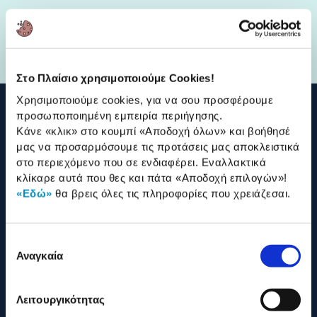
Γιατί Πλαίσιο
Στο Πλαίσιο χρησιμοποιούμε Cookies!
Χρησιμοποιούμε cookies, για να σου προσφέρουμε
προσωποποιημένη εμπειρία περιήγησης.
210 2895000
Κάνε «κλικ» στο κουμπί
«Αποδοχή όλων»
και βοήθησέ
μας να προσαρμόσουμε τις προτάσεις μας αποκλειστικά
στο περιεχόμενο που σε ενδιαφέρει. Εναλλακτικά
Η ΕΤΑΙΡΕΙΑ
κλίκαρε αυτά που θες και πάτα
«Αποδοχή επιλογών»
!
«Εδώ»
θα βρεις όλες τις πληροφορίες που χρειάζεσαι.
ONLINE ΑΓΟΡΕΣ
Επιλογή
ΕΞΥΠΗΡΕΤΗΣΗ ΠΕΛΑΤΩΝ
Αναγκαία
συγκατάθεσης
Λειτουργικότητας