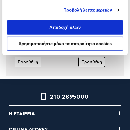
Προβολή λεπτομερειών
Αποδοχή όλων
TP-Link Ασύρματη IP Camera
IMOU Ασύρματη IP Camer
Tapo C410 Kit
Cell PT Lite Kit
Χρησιμοποιήστε μόνο τα απαραίτητα cookies
69,90€
89,90€
59,90€
79,90€
Προσθήκη
Προσθήκη
210 2895000
Η ΕΤΑΙΡΕΙΑ
ONLINE ΑΓΟΡΕΣ