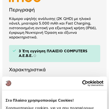
Περιγραφή
Kάμερα υψηλής ανάλυσης (2Κ QHD) με ηλιακό
πάνελ, μπαταρία 5.000 mAh και Fast Charging,
πιστοποιημένη αντοχή για εξωτερική χρήση (IP66),
έγχρωμη Νυχτερινή Όραση και έξυπνα
χαρακτηριστικά.
3 Έτη εγγύηση ΠΛΑΙΣΙΟ COMPUTERS
A.E.B.E.
Πληροφορίες
Χαρακτηριστικά
Μέγιστη Ανάλυση:
2304 x 1296
Λειτουργία Pan & Tilt:
Όχι
Δυνατότητα Εξωτερικής
Ναι
Στο Πλαίσιο χρησιμοποιούμε Cookies!
Τοποθέτησης:
Χρησιμοποιούμε cookies, για να σου προσφέρουμε