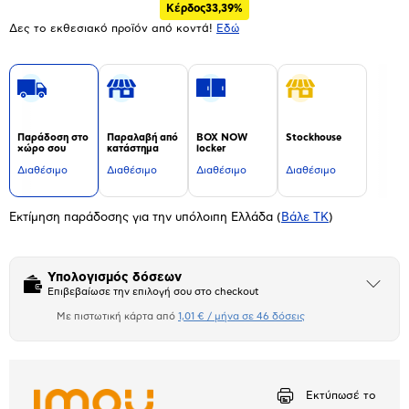
Κέρδος
33,39%
Δες το εκθεσιακό προϊόν από κοντά!
Eδώ
Παράδοση στο
Παραλαβή από
BOX NOW
Stockhouse
χώρο σου
κατάστημα
locker
Διαθέσιμο
Διαθέσιμο
Διαθέσιμο
Διαθέσιμο
Εκτίμηση παράδοσης για την υπόλοιπη Ελλάδα
(
Βάλε ΤΚ
)
Υπολογισμός δόσεων
Άνοιξε
Επιβεβαίωσε την επιλογή σου στο checkout
το
μπλοκ
Με πιστωτική κάρτα από
1,01 € / μήνα σε 46 δόσεις
Πιστωτική κάρτα
Αριθμός δόσεων
Ποσό/Μήνα
1,01 €
Εκτύπωσέ το