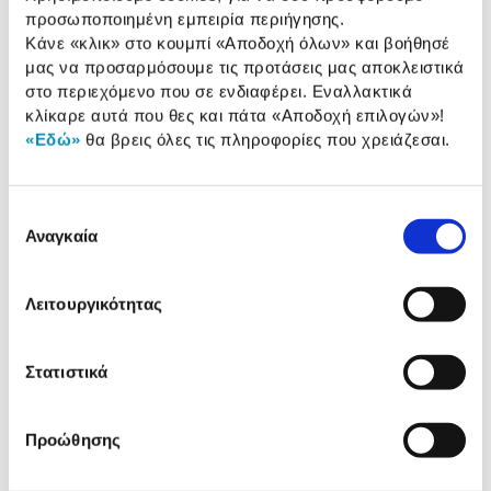
προσωποποιημένη εμπειρία περιήγησης.
Κάνε «κλικ» στο κουμπί
«Αποδοχή όλων»
και βοήθησέ
Αναλυτική
μας να προσαρμόσουμε τις προτάσεις μας αποκλειστικά
Αναλυτική παρουσίαση
στο περιεχόμενο που σε ενδιαφέρει. Εναλλακτικά
παρουσίαση
κλίκαρε αυτά που θες και πάτα
«Αποδοχή επιλογών»
!
«Εδώ»
θα βρεις όλες τις πληροφορίες που χρειάζεσαι.
Προδιαγραφές
Χαρακτηριστικά
προϊόντος
Επιλογή
Αξιολογήσεις
Αναγκαία
Αξιολογήσεις
συγκατάθεσης
Λειτουργικότητας
Δες τι κλίκαραν όσοι είδαν το ίδιο
προϊόν με εσένα!
Στατιστικά
Προώθησης