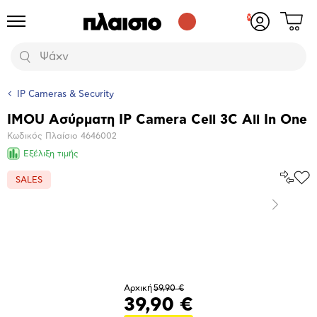
Δες
Προϊόντα
Σύνδεση
το
ή
καλάθι
εγγραφή
Αναζήτηση
σου
IP Cameras & Security
IMOU Ασύρματη IP Camera Cell 3C All In One
Βασικά
Κωδικός Πλαίσιο
4646002
χαρακτηριστικά
Εξέλιξη τιμής
Σύγκρ
SALES
Προ
το
στα
Αγα
Επόμενο
Μεγέθυνση
φωτογραφίας
Αρχική
59,90 €
39,90 €