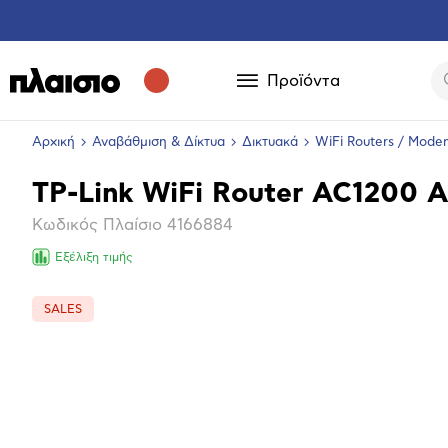
Προϊόντα
Αρχική
Αναβάθμιση & Δίκτυα
Δικτυακά
WiFi Routers / Mode
TP-Link WiFi Router AC1200 
Βασικά
Κωδικός Πλαίσιο
4166884
χαρακτηριστικά
Εξέλιξη τιμής
SALES
Επόμενο
Μεγέθ
φωτογ