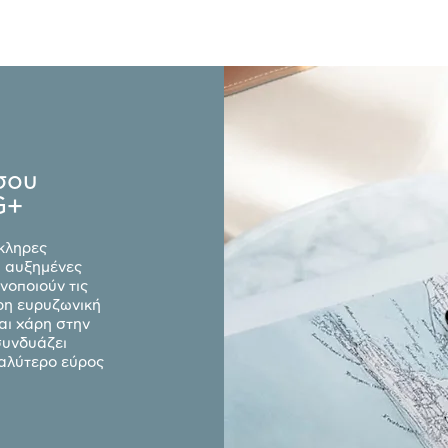
σου
G+
όκληρες
ι αυξημένες
οποιούν τις
ρη ευρυζωνική
αι χάρη στην
συνδυάζει
αλύτερο εύρος