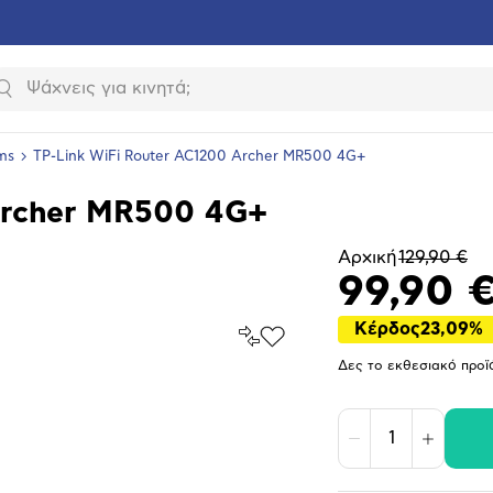
Αναζήτηση
ms
TP-Link WiFi Router AC1200 Archer MR500 4G+
Archer MR500 4G+
Αρχική
129,90 €
99,90 
Κέρδος
23,09%
Σύγκρινέ
Προσθήκη
το
στα
Δες το εκθεσιακό προϊ
Αγαπημένα
υνση
ραφίας
Μείωση
Αύξηση