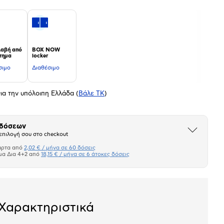
αβή από
BOX NOW
τημα
locker
σιμο
Διαθέσιμο
ια την υπόλοιπη Ελλάδα
(
Βάλε ΤΚ
)
 δόσεων
Άνοιξε
επιλογή σου στο checkout
το
μπλοκ
άρτα από
2,02 € / μήνα σε 60 δόσεις
Πιστωτική κάρτα
μα Δια 4+2 από
18,15 € / μήνα σε 6 άτοκες δόσεις
Πλαίσιο δια 4+2
σεων
Ποσό/Μήνα
Χαρακτηριστικά
2,02 €