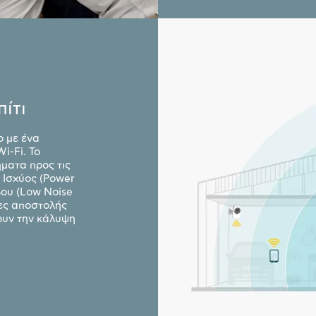
ίτι
ο με ένα
i-Fi. Το
ματα προς τις
 Ισχύος (Power
βου (Low Noise
τες αποστολής
ύουν την κάλυψη