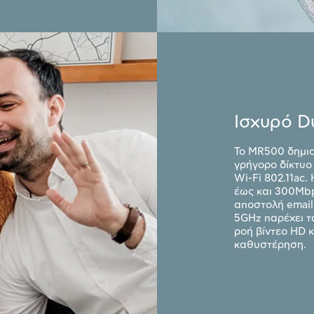
Ισχυρό D
Το MR500 δημιο
γρήγορο δίκτυο
Wi-Fi 802.11ac
έως και 300Mbp
αποστολή email
5GHz παρέχει τ
ροή βίντεο HD κ
καθυστέρηση.