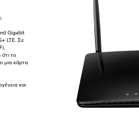
;
nd Gigabit
G+ LTE. Σε
i,
 ότι το
ο μια κάρτα
ογένεια και