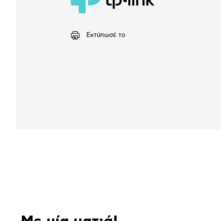
Εκτύπωσέ το
Αναλυτική
παρουσίαση