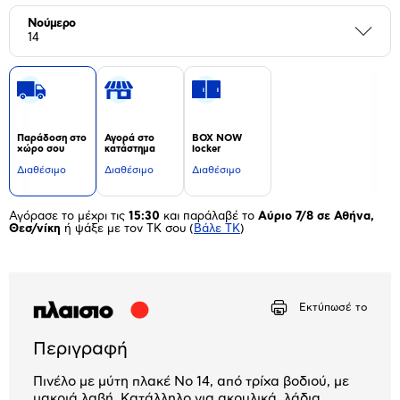
Νούμερο
Περι
14
Παράδοση στο
Αγορά στο
BOX NOW
χώρο σου
κατάστημα
locker
Διαθέσιμο
Διαθέσιμο
Διαθέσιμο
Αγόρασε το μέχρι τις
15:30
και παράλαβέ το
Αύριο 7/8 σε Αθήνα,
Θεσ/νίκη
ή ψάξε με τον ΤΚ σου
(
Βάλε ΤΚ
)
Εκτύπωσέ το
Περιγραφή
Πινέλο με μύτη πλακέ Νο 14, από τρίχα βοδιού, με
μακριά λαβή. Κατάλληλο για ακρυλικά, λάδια,