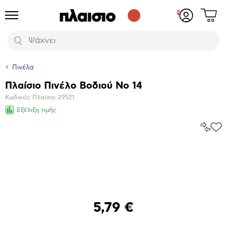
Δες
Προϊόντα
Σύνδεση
το
ή
καλάθι
εγγραφή
Αναζήτηση
σου
Πινέλα
Πλαίσιο Πινέλο Βοδιού Νο 14
Βασικά
Κωδικός Πλαίσιο
29521
χαρακτηριστικά
Εξέλιξη τιμής
Σύγκρ
Προ
το
στα
Αγα
Μεγέθυνση
φωτογραφίας
5,79 €