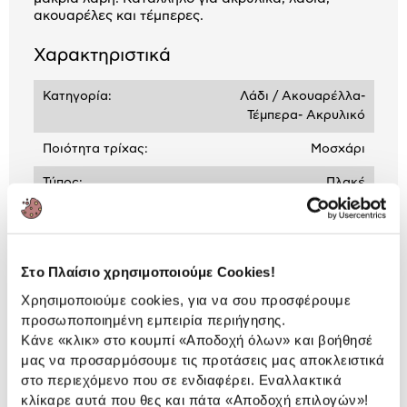
ακουαρέλες και τέμπερες.
Χαρακτηριστικά
Κατηγορία:
Λάδι / Ακουαρέλλα-
Τέμπερα- Ακρυλικό
Ποιότητα τρίχας:
Μοσχάρι
Τύπος:
Πλακέ
Αναλυτική
Αναλυτική παρουσίαση
Στο Πλαίσιο χρησιμοποιούμε Cookies!
παρουσίαση
Χρησιμοποιούμε cookies, για να σου προσφέρουμε
Προδιαγραφές
προσωποποιημένη εμπειρία περιήγησης.
Χαρακτηριστικά
Κάνε «κλικ» στο κουμπί
«Αποδοχή όλων»
και βοήθησέ
προϊόντος
μας να προσαρμόσουμε τις προτάσεις μας αποκλειστικά
στο περιεχόμενο που σε ενδιαφέρει. Εναλλακτικά
Αξιολογήσεις
Αξιολογήσεις
κλίκαρε αυτά που θες και πάτα
«Αποδοχή επιλογών»
!