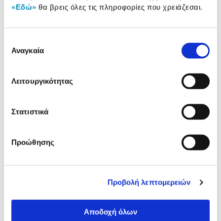
«Εδώ»
θα βρεις όλες τις πληροφορίες που χρειάζεσαι.
Δες τι κλίκαραν όσοι είδαν το ίδιο
Επιλογή
προϊόν με εσένα!
Αναγκαία
συγκατάθεσης
Λειτουργικότητας
Στατιστικά
Προώθησης
Πλαίσιο Πινέλο Βοδιού Νο 16
Πλαίσιο Πινέλο Βοδιού Ν
Προβολή λεπτομερειών
6,99€
9,49€
Αποδοχή όλων
Προσθήκη
Προσθήκη