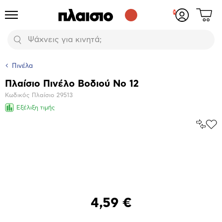
Δες
Προϊόντα
Σύνδεση
το
ή
καλάθι
εγγραφή
Αναζήτηση
σου
Πινέλα
Πλαίσιο Πινέλο Βοδιού Νο 12
Βασικά
Κωδικός Πλαίσιο
29513
χαρακτηριστικά
Εξέλιξη τιμής
Σύγκρ
Προ
το
στα
Αγα
Μεγέθυνση
φωτογραφίας
4,59 €