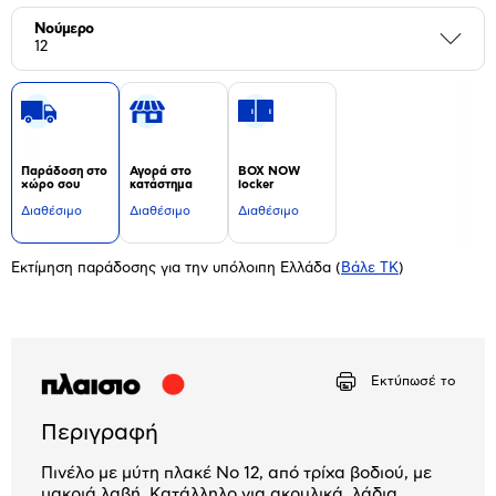
Νούμερο
Περι
12
Παράδοση στο
Αγορά στο
BOX NOW
χώρο σου
κατάστημα
locker
Διαθέσιμο
Διαθέσιμο
Διαθέσιμο
Εκτίμηση παράδοσης για την υπόλοιπη Ελλάδα
(
Βάλε ΤΚ
)
Εκτύπωσέ το
Περιγραφή
Πινέλο με μύτη πλακέ Νο 12, από τρίχα βοδιού, με
μακριά λαβή. Κατάλληλο για ακρυλικά, λάδια,