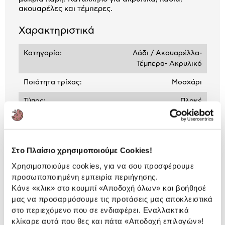
ακουαρέλες και τέμπερες.
Χαρακτηριστικά
Κατηγορία:
Λάδι / Ακουαρέλλα-
Τέμπερα- Ακρυλικό
Ποιότητα τρίχας:
Μοσχάρι
Τύπος:
Πλακέ
Αναλυτική
Αναλυτική παρουσίαση
Στο Πλαίσιο χρησιμοποιούμε Cookies!
παρουσίαση
Χρησιμοποιούμε cookies, για να σου προσφέρουμε
Προδιαγραφές
προσωποποιημένη εμπειρία περιήγησης.
Χαρακτηριστικά
Κάνε «κλικ» στο κουμπί
«Αποδοχή όλων»
και βοήθησέ
προϊόντος
μας να προσαρμόσουμε τις προτάσεις μας αποκλειστικά
στο περιεχόμενο που σε ενδιαφέρει. Εναλλακτικά
Αξιολογήσεις
Αξιολογήσεις
κλίκαρε αυτά που θες και πάτα
«Αποδοχή επιλογών»
!