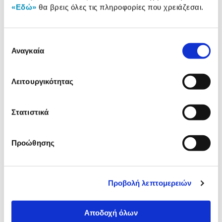
«Εδώ»
θα βρεις όλες τις πληροφορίες που χρειάζεσαι.
Δες τι κλίκαραν όσοι είδαν το ίδιο
Επιλογή
προϊόν με εσένα!
Αναγκαία
συγκατάθεσης
Λειτουργικότητας
Στατιστικά
Προώθησης
Πλαίσιο Πινέλο Βοδιού Νο 16
Πλαίσιο Πινέλο Χοίρου Νο
Προβολή λεπτομερειών
6,99€
2,19€
Αποδοχή όλων
Προσθήκη
Προσθήκη