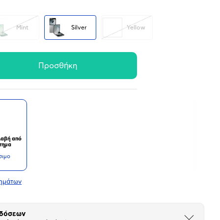
Mint
Silver
Yellow
Προσθήκη
αβή από
τημα
σιμο
τημάτων
 δόσεων