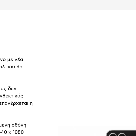
ένο με νέα
τιλ που θα
γας δεν
ανθεκτικός
επανέρχεται η
ύμενη οθόνη
40 x 1080