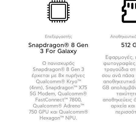
Επεξεργαστής
Αποθηκευτικ
Snapdragon® 8 Gen
512 
3 For Galaxy
Εφαρμογές, π
Ο πανισχυρός
φωτογραφίες,
Snapdragon® 8 Gen 3
τραγούδια στ
έρχεται με 8x πυρήνες
σου ανά πάσα 
Qualcomm® Kryo™
αποθηκευτικό
(4nm), Snapdragon™ X75
GB απολαμβάν
5G Modem, Qualcomm®
ταχύτητ
FastConnect™ 7800,
αποθηκεύεις 
Qualcomm® Adreno™
αρχεία κα
750 GPU και Qualcomm®
περισσό
Hexagon™ NPU.