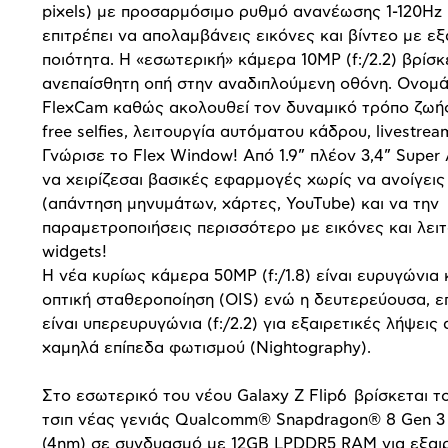
pixels) με προσαρμόσιμο ρυθμό ανανέωσης 1-120Hz
επιτρέπει να απολαμβάνεις εικόνες και βίντεο με εξ
ποιότητα. Η «εσωτερική» κάμερα 10MP (f:/2.2) βρίσκ
ανεπαίσθητη οπή στην αναδιπλούμενη οθόνη. Ονομ
FlexCam καθώς ακολουθεί τον δυναμικό τρόπο ζωής
free selfies, λειτουργία αυτόματου κάδρου, livestream
Γνώρισε το Flex Window! Από 1.9” πλέον 3,4” Supe
να χειρίζεσαι βασικές εφαρμογές χωρίς να ανοίγει
(απάντηση μηνυμάτων, χάρτες, YouTube) και να την
παραμετροποιήσεις περισσότερο με εικόνες και λει
widgets!
Η νέα κυρίως κάμερα 50MP (f:/1.8) είναι ευρυγώνια 
οπτική σταθεροποίηση (OIS) ενώ η δευτερεύουσα, ε
είναι υπερευρυγώνια (f:/2.2) για εξαιρετικές λήψεις
χαμηλά επίπεδα φωτισμού (Nightography).
Στο εσωτερικό του νέου Galaxy Z Flip6 βρίσκεται τ
τσιπ νέας γενιάς Qualcomm® Snapdragon® 8 Gen 3 
(4nm) σε συνδυασμό με 12GB LPDDR5 RAM για εξαιρ