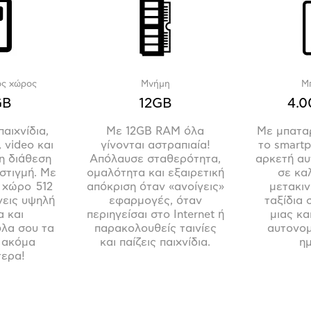
ός χώρος
Μνήμη
Μ
GB
12GB
4.
αιχνίδια,
Με 12GB RAM όλα
Με μπατα
 video και
γίνονται αστραπιαία!
το smartp
η διάθεση
Απόλαυσε σταθερότητα,
αρκετή αυ
στιγμή. Με
ομαλότητα και εξαιρετική
σε καλ
 χώρο 512
απόκριση όταν «ανοίγεις»
μετακιν
εις υψηλή
εφαρμογές, όταν
ταξίδια 
α και
περιηγείσαι στο Internet ή
μιας κα
όλα σου τα
παρακολουθείς ταινίες
αυτονομ
ι ακόμα
και παίζεις παιχνίδια.
η
τερα!