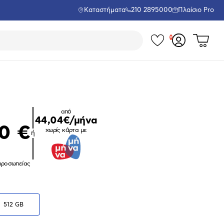
Καταστήματα
210 2895000
Πλαίσιο Pro
Τα
Δες
Σύνδεση
το
αγαπημέν
ή
καλάθι
εγγραφή
σου
μου
από
44,04€/μήνα
00 €
χωρίς κάρτα με
ή
ιπροσωπείας
Μεγέθυνση
φωτογραφίας
512 GB