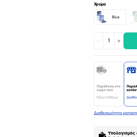
Χρώμα
Blue
Μείωση
Αύξηση
Παράδοση στο
Παραλ
χώρο σου
κατάσ
Εξαντλήθηκε
Διαθέ
Διαθεσιμότητα κατασ
Υπολογισμός