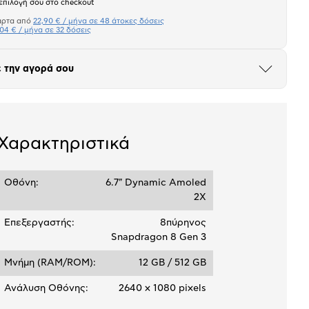
Άνοιξε
επιλογή σου στο checkout
το
μπλοκ
άρτα από
22,90 € / μήνα σε 48 άτοκες δόσεις
Πιστωτική κάρτα
04 € / μήνα σε 32 δόσεις
Μήνα Μήνα
 την αγορά σου
Άνοιξε
το
σεων
Ποσό/Μήνα
μπλοκ
22,90 €
Χαρακτηριστικά
Οθόνη:
6.7" Dynamic Amoled
2X
Επεξεργαστής:
8πύρηνος
Snapdragon 8 Gen 3
Μνήμη (RAM/ROM):
12 GB / 512 GB
Ανάλυση Οθόνης:
2640 x 1080 pixels