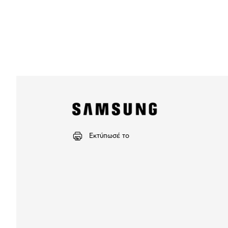
Εκτύπωσέ το