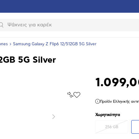
Αναζήτηση
ones
Samsung Galaxy Z Flip6 12/512GB 5G Silver
2GB 5G Silver
1.099,
Σύγκρινέ
Προσθήκη
το
Προϊόν Ελληνικής αντ
στα
Αγαπημένα
υνση
Χωρητικότητα
ραφίας
Επόμενο
256 GB