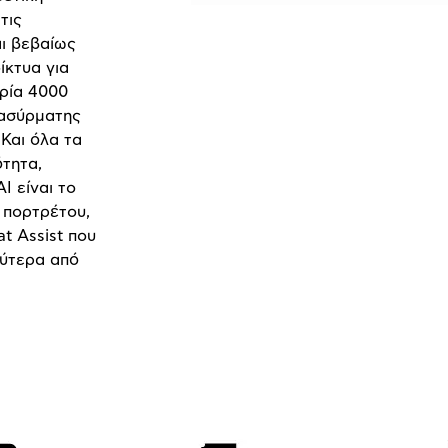
τις
ι βεβαίως
ίκτυα για
αρία 4000
 ασύρματης
Και όλα τα
τητα,
I είναι το
 πορτρέτου,
t Assist που
λύτερα από