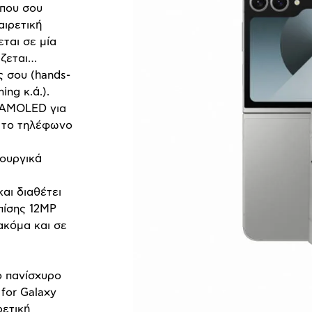
 που σου
αιρετική
εται σε μία
άζεται…
 σου (hands-
ing κ.ά.).
r AMOLED για
ς το τηλέφωνο
τουργικά
και διαθέτει
πίσης 12MP
 ακόμα και σε
ο πανίσχυρο
for Galaxy
ετική