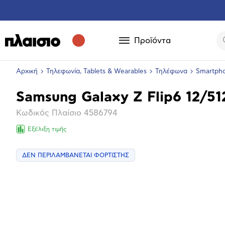
Προϊόντα
Αρχική
Τηλεφωνία, Tablets & Wearables
Τηλέφωνα
Smartph
Samsung Galaxy Z Flip6 12/51
Βασικά
Κωδικός Πλαίσιο
4586794
χαρακτηριστικά
Εξέλιξη τιμής
ΔΕΝ ΠΕΡΙΛΑΜΒΑΝΕΤΑΙ ΦΟΡΤΙΣΤΗΣ
Επόμενο
Μεγέθ
φωτογ