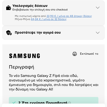
Υπολογισμός δόσεων
Άνοιξε
Επιβεβαίωσε την επιλογή σου στο checkout
το
μπλοκ
Με πιστωτική κάρτα από
22,90 € / μήνα σε 48 άτοκες δόσεις
Πιστωτική κάρτα
Μήνα-Μήνα
44,04 € / μήνα σε 32 δόσεις
Μήνα Μήνα
Προστάτεψε την αγορά σου
Άνοιξε
το
Αριθμός δόσεων
Ποσό/Μήνα
μπλοκ
22,90 €
Εκτύπωσέ το
Περιγραφή
Το νέο Samsung Galaxy Z Fip6 είναι εδώ,
ανανεωμένο με νέα χαρακτηριστικά, γεμάτο
έμπνευση για δημιουργία, στιλ που θα λατρέψεις και
την δύναμη του Galaxy AI!
2 Έτη εγγύηση Προμηθευτή
Πληροφορίες