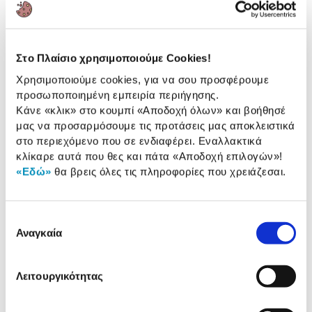
Χαρακτηριστικά
Στο Πλαίσιο χρησιμοποιούμε Cookies!
Οθόνη:
6.7" Dynamic Amoled 2X
Χρησιμοποιούμε cookies, για να σου προσφέρουμε
Επεξεργαστής:
8πύρηνος Snapdragon 8
προσωποποιημένη εμπειρία περιήγησης.
Gen 3
Κάνε «κλικ» στο κουμπί
«Αποδοχή όλων»
και βοήθησέ
μας να προσαρμόσουμε τις προτάσεις μας αποκλειστικά
Μνήμη (RAM/ROM):
12 GB / 512 GB
στο περιεχόμενο που σε ενδιαφέρει. Εναλλακτικά
Ανάλυση Οθόνης:
2640 x 1080 pixels
κλίκαρε αυτά που θες και πάτα
«Αποδοχή επιλογών»
!
«Εδώ»
θα βρεις όλες τις πληροφορίες που χρειάζεσαι.
Αναλυτική
Επιλογή
Αναλυτική παρουσίαση
παρουσίαση
Αναγκαία
συγκατάθεσης
Προδιαγραφές
Χαρακτηριστικά
Λειτουργικότητας
προϊόντος
Αξιολογήσεις