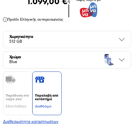
1.099,00 €
ή
Προϊόν Ελληνικής αντιπροσωπείας
Χωρητικότητα
Περι
512 GB
Χρώμα
Περι
Blue
Παράδοση στο
Παραλαβή από
χώρο σου
κατάστημα
Εξαντλήθηκε
Διαθέσιμο
Διαθεσιμότητα καταστημάτων