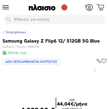
Δες
Προϊόντα
Σύνδεση
το
ή
καλάθι
εγγραφή
Αναζήτηση
σου
Smartphones
Samsung Galaxy Z Flip6 12/ 512GB 5G Blue
Βασικά
Κωδικός Πλαίσιο
4586786
χαρακτηριστικά
Εξέλιξη τιμής
Σύγκρ
ΔΕΝ ΠΕΡΙΛΑΜΒΑΝΕΤΑΙ ΦΟΡΤΙΣΤΗΣ
Προ
το
στα
Αγα
Επόμενο
Μεγέθυνση
φωτογραφίας
Επόμενο
από
44,04€/μήνα
χωρίς κάρτα με