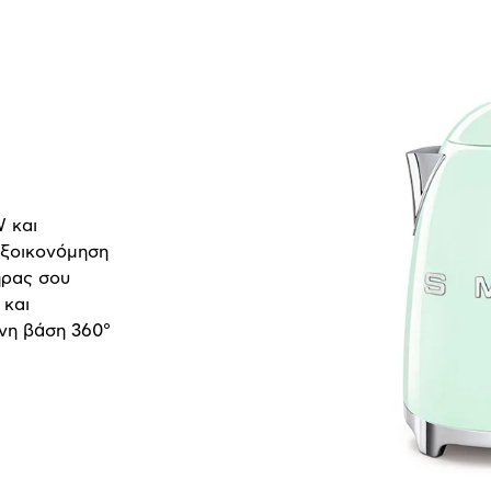
 και
εξοικονόμηση
ήρας σου
 και
νη βάση 360°