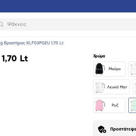
Αναζήτηση
g Βραστήρας KLF03PGEU 1,70 Lt
Χρώμα
,70 Lt
Μαύρο
Λευκό Ματ
Ροζ
υνση
ραφίας
Προστάτεψε