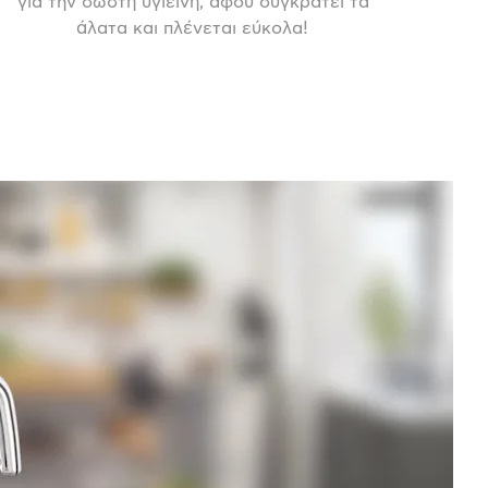
για την σωστή υγιεινή, αφού συγκρατεί τα
άλατα και πλένεται εύκολα!