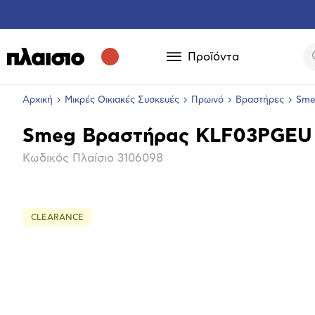
Προϊόντα
Αρχική
Μικρές Οικιακές Συσκευές
Πρωινό
Βραστήρες
Sme
Smeg Βραστήρας KLF03PGEU 1
Βασικά
Κωδικός Πλαίσιο
3106098
χαρακτηριστικά
CLEARANCE
Επόμενο
Μεγέθ
φωτογ