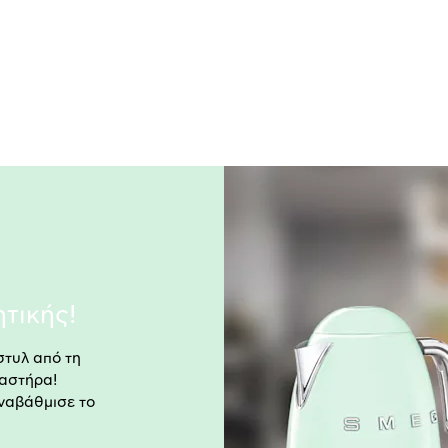
τικής!
στυλ από τη
ραστήρα!
αναβάθμισε το