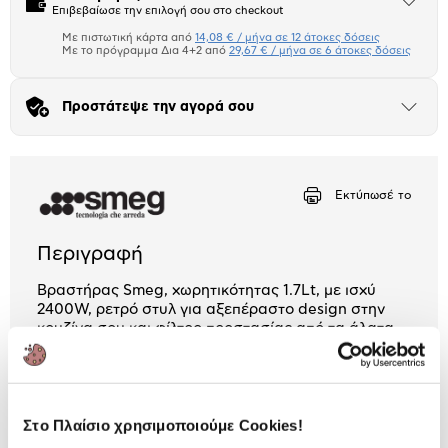
Άνοιξε
Επιβεβαίωσε την επιλογή σου στο checkout
το
μπλοκ
Με πιστωτική κάρτα από
14,08 € / μήνα σε 12 άτοκες δόσεις
Πιστωτική κάρτα
Με το πρόγραμμα Δια 4+2 από
29,67 € / μήνα σε 6 άτοκες δόσεις
Πλαίσιο δια 4+2
Προστάτεψε την αγορά σου
Άνοιξε
το
Αριθμός δόσεων
Ποσό/Μήνα
μπλοκ
14,08 €
Εκτύπωσέ το
Περιγραφή
Βραστήρας Smeg, χωρητικότητας 1.7Lt, με ισχύ
2400W, ρετρό στυλ για αξεπέραστο design στην
κουζίνα σου και φίλτρο προστασίας από τα άλατα
για επιπλέον ποιότητα στην καθημερινότητα σου!
2 Έτη εγγύηση Προμηθευτή
Πληροφορίες
Στο Πλαίσιο χρησιμοποιούμε Cookies!