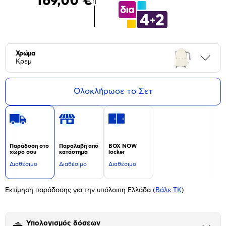
169,00 €
ή
Χρώμα
Περι
Κρεμ
Ολοκλήρωσε το Σετ
Παράδοση στο
Παραλαβή από
BOX NOW
χώρο σου
κατάστημα
locker
Διαθέσιμο
Διαθέσιμο
Διαθέσιμο
Εκτίμηση παράδοσης για την υπόλοιπη Ελλάδα
(
Βάλε ΤΚ
)
Υπολογισμός δόσεων