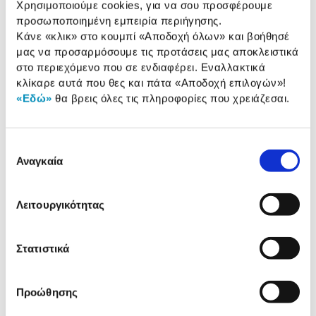
Χρησιμοποιούμε cookies, για να σου προσφέρουμε
Χαρακτηριστικά
προσωποποιημένη εμπειρία περιήγησης.
Κάνε «κλικ» στο κουμπί
«Αποδοχή όλων»
και βοήθησέ
Ισχύς (Watt):
2.400 W
μας να προσαρμόσουμε τις προτάσεις μας αποκλειστικά
στο περιεχόμενο που σε ενδιαφέρει. Εναλλακτικά
Χωρητικότητα:
1,70 Lt
κλίκαρε αυτά που θες και πάτα
«Αποδοχή επιλογών»
!
Καλυμμένη Αντίσταση:
Διαθέτει
«Εδώ»
θα βρεις όλες τις πληροφορίες που χρειάζεσαι.
Αυτόματη Παύση
Διαθέτει
Λειτουργίας:
Επιλογή
Αναγκαία
συγκατάθεσης
Αναλυτική
Αναλυτική παρουσίαση
Λειτουργικότητας
παρουσίαση
Προδιαγραφές
Στατιστικά
Χαρακτηριστικά
προϊόντος
Αξιολογήσεις
Προώθησης
Αξιολογήσεις