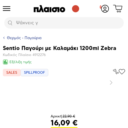
Δες
Προϊόντα
Σύνδεση
το
ή
καλάθι
εγγραφή
Αναζήτηση
σου
Θερμός - Παγούρια
Sentio Παγούρι με Καλαμάκι 1200ml Zebra
Βασικά
Κωδικός Πλαίσιο
4912276
χαρακτηριστικά
Εξέλιξη τιμής
Σύγκρ
SALES
SPILLPROOF
Προ
το
στα
Αγα
Επόμενο
Μεγέθυνση
φωτογραφίας
Αρχική
22,90 €
16,09 €