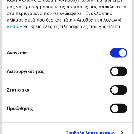
μας να προσαρμόσουμε τις προτάσεις μας αποκλειστικά
1,99 €
στο περιεχόμενο που σε ενδιαφέρει. Εναλλακτικά
Προσθήκη
κλίκαρε αυτά που θες και πάτα
«Αποδοχή επιλογών»
!
«Εδώ»
θα βρεις όλες τις πληροφορίες που χρειάζεσαι.
Sentio Διαχωριστικό ροφημάτων
2σε1 για Παγούρια 30oz & 40oz
Επιλογή
8,99 €
Αναγκαία
συγκατάθεσης
Προσθήκη
Λειτουργικότητας
Sentio Φόρμα σιλικόνης 3
θέσεων για Παγούρια 20oz,30oz
Στατιστικά
& 40oz
6,99 €
Προσθήκη
Προώθησης
Sentio Σετ Αξεσουάρ 3τεμ. για
Παγούρια 30oz & 40oz
Προβολή λεπτομερειών