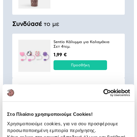
Συνδύασέ
το με
Sentio Κάλυμμα για Καλαμάκια
Σετ 4τεμ.
1,99 €
Προσθήκη
Sentio Κάλυμμα για Καλαμάκια
Σετ 4τεμ.
1,99 €
Προσθήκη
Στο Πλαίσιο χρησιμοποιούμε Cookies!
Χρησιμοποιούμε cookies, για να σου προσφέρουμε
προσωποποιημένη εμπειρία περιήγησης.
Sentio Κάλυμμα για Καλαμάκια
Σετ 4τεμ.
Κάνε «κλικ» στο κουμπί
«Αποδοχή όλων»
και βοήθησέ