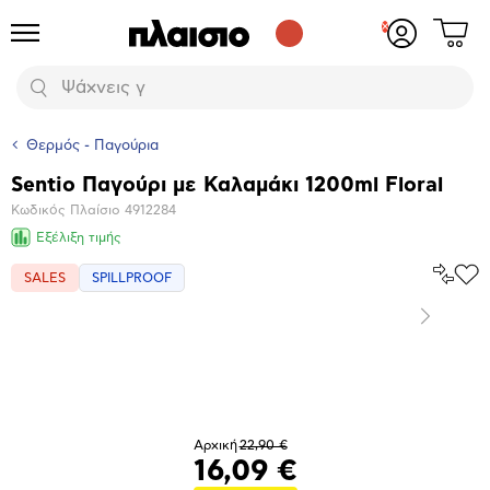
Δες
Προϊόντα
Σύνδεση
το
ή
καλάθι
εγγραφή
Αναζήτηση
σου
Θερμός - Παγούρια
Sentio Παγούρι με Καλαμάκι 1200ml Floral
Βασικά
Κωδικός Πλαίσιο
4912284
χαρακτηριστικά
Εξέλιξη τιμής
Σύγκρ
SALES
SPILLPROOF
Προ
το
στα
Αγα
Επόμενο
Μεγέθυνση
φωτογραφίας
Αρχική
22,90 €
16,09 €