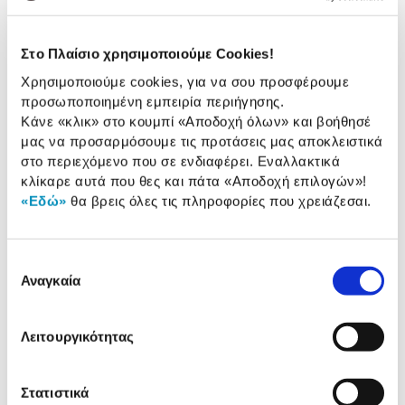
1,99 €
Προσθήκη
Στο Πλαίσιο χρησιμοποιούμε Cookies!
Χρησιμοποιούμε cookies, για να σου προσφέρουμε
προσωποποιημένη εμπειρία περιήγησης.
Sentio Διαχωριστικό ροφημάτων
Κάνε «κλικ» στο κουμπί
«Αποδοχή όλων»
και βοήθησέ
2σε1 για Παγούρια 30oz & 40oz
μας να προσαρμόσουμε τις προτάσεις μας αποκλειστικά
8,99 €
στο περιεχόμενο που σε ενδιαφέρει. Εναλλακτικά
κλίκαρε αυτά που θες και πάτα
«Αποδοχή επιλογών»
!
Προσθήκη
«Εδώ»
θα βρεις όλες τις πληροφορίες που χρειάζεσαι.
Sentio Φόρμα σιλικόνης 3
θέσεων για Παγούρια 20oz,30oz
Επιλογή
& 40oz
Αναγκαία
6,99 €
συγκατάθεσης
Προσθήκη
Λειτουργικότητας
Sentio Σετ Αξεσουάρ 3τεμ. για
Παγούρια 30oz & 40oz
Στατιστικά