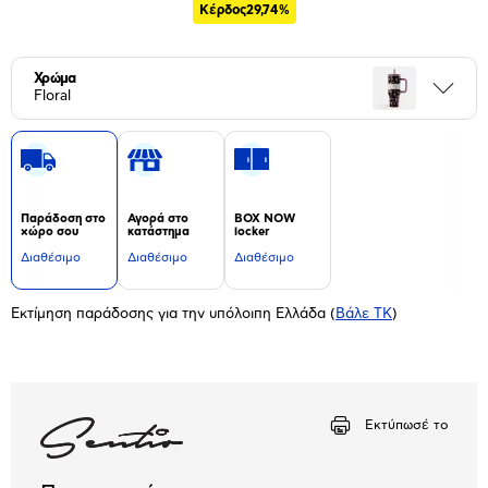
Κέρδος
29,74%
Χρώμα
Περι
Floral
Παράδοση στο
Αγορά στο
BOX NOW
χώρο σου
κατάστημα
locker
Διαθέσιμο
Διαθέσιμο
Διαθέσιμο
Εκτίμηση παράδοσης για την υπόλοιπη Ελλάδα
(
Βάλε ΤΚ
)
Εκτύπωσέ το