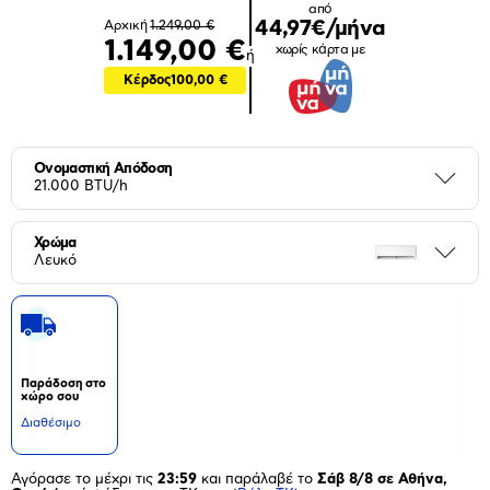
από
44,97€/μήνα
Αρχική
1.249,00 €
1.149,00 €
χωρίς κάρτα με
ή
Κέρδος
100,00 €
Ονομαστική Απόδοση
Περι
21.000 BTU/h
Χρώμα
Περι
Λευκό
Παράδοση στο
χώρο σου
Διαθέσιμο
Αγόρασε το μέχρι τις
23:59
και παράλαβέ το
Σάβ 8/8 σε Αθήνα,