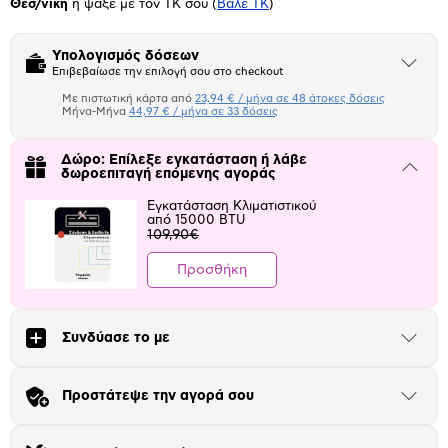
Θεσ/νίκη
ή ψάξε με τον ΤΚ σου
(
Βάλε ΤΚ
)
Υπολογισμός δόσεων
Άνοιξε
Επιβεβαίωσε την επιλογή σου στο checkout
το
μπλοκ
Με πιστωτική κάρτα από
23,94 € / μήνα σε 48 άτοκες δόσεις
Πιστωτική κάρτα
Μήνα-Μήνα
44,97 € / μήνα σε 33 δόσεις
Μήνα Μήνα
Δώρο: Επίλεξε εγκατάσταση ή λάβε
Κλείσε
δωροεπιταγή επόμενης αγοράς
το
Αριθμός δόσεων
Ποσό/Μήνα
μπλοκ
Εγκατάσταση Κλιματιστικού
23,94 €
από 15000 BTU
109,90€
Προσθήκη
Συνδύασε το με
Άνοιξε
το
μπλοκ
Προστάτεψε την αγορά σου
Άνοιξε
το
μπλοκ