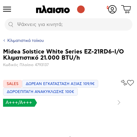
Δες
Προϊόντα
Σύνδεση
το
ή
καλάθι
εγγραφή
Αναζήτηση
σου
Κλιματιστικά τοίχου
Midea Solstice White Series EZ-21RD6-I/O
Βασικά
Κλιματιστικό 21.000 BTU/h
χαρακτηριστικά
Κωδικός Πλαίσιο
4793137
Σύγκρ
SALES
ΔΩΡΕΑΝ ΕΓΚΑΤΑΣΤΑΣΗ ΑΞΙΑΣ 109,9€
Προ
το
στα
ΔΩΡΟΕΠΙΤΑΓΗ ΑΝΑΚΥΚΛΩΣΗΣ 100€
Αγα
A+++/A+++
Επόμενο
Μεγέθυνση
φωτογραφίας