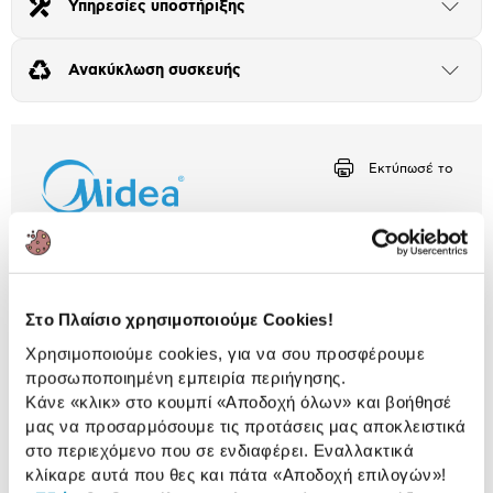
Υπηρεσίες υποστήριξης
Άνοιξε
το
μπλοκ
Ανακύκλωση συσκευής
Άνοιξε
το
μπλοκ
Εκτύπωσέ το
Περιγραφή
Cozy ατμόσφαιρα το χειμώνα και δροσιά όλο το
καλοκαίρι χωρίς κρύα ρεύματα με το κλιματιστικό
Στο Πλαίσιο χρησιμοποιούμε Cookies!
Solstice της Midea. Με ισχύ 21000BTU, δυνατότητα
Χρησιμοποιούμε cookies, για να σου προσφέρουμε
σύνδεσης Wi-Fi και λειτουργίες υγιεινής για καθαρό
αέρα.
προσωποποιημένη εμπειρία περιήγησης.
Κάνε «κλικ» στο κουμπί
«Αποδοχή όλων»
και βοήθησέ
μας να προσαρμόσουμε τις προτάσεις μας αποκλειστικά
10 Έτη εγγύηση Προμηθευτή
Πληροφορίες
στο περιεχόμενο που σε ενδιαφέρει. Εναλλακτικά
κλίκαρε αυτά που θες και πάτα
«Αποδοχή επιλογών»
!