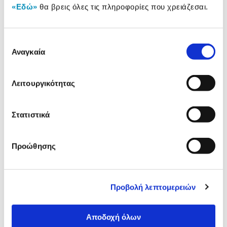
«Εδώ»
θα βρεις όλες τις πληροφορίες που χρειάζεσαι.
Χαρακτηριστικά
Τύπος:
Τοίχου
Επιλογή
Αναγκαία
συγκατάθεσης
Τύπος λειτουργίας:
Inverter
Ονομαστική απόδοση:
12.000 BTU/h
Λειτουργικότητας
Εύρος θερμικής
3.640 - 13.900 BTU/h
απόδοσης:
Στατιστικά
Αναλυτική
Προώθησης
Αναλυτική παρουσίαση
παρουσίαση
Προδιαγραφές
Χαρακτηριστικά
Προβολή λεπτομερειών
προϊόντος
Αξιολογήσεις
Αποδοχή όλων
Αξιολογήσεις