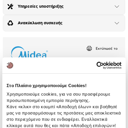
Υπηρεσίες υποστήριξης
Άνοιξε
το
μπλοκ
Ανακύκλωση συσκευής
Άνοιξε
το
μπλοκ
Εκτύπωσέ το
Περιγραφή
Cozy ατμόσφαιρα το χειμώνα και δροσιά όλο το
Στο Πλαίσιο χρησιμοποιούμε Cookies!
καλοκαίρι χωρίς κρύα ρεύματα με το κλιματιστικό
Solstice της Midea. Με ισχύ 12000BTU, δυνατότητα
Χρησιμοποιούμε cookies, για να σου προσφέρουμε
σύνδεσης Wi-Fi και λειτουργίες υγιεινής για καθαρό
προσωποποιημένη εμπειρία περιήγησης.
αέρα.
Κάνε «κλικ» στο κουμπί
«Αποδοχή όλων»
και βοήθησέ
μας να προσαρμόσουμε τις προτάσεις μας αποκλειστικά
10 Έτη εγγύηση Προμηθευτή
στο περιεχόμενο που σε ενδιαφέρει. Εναλλακτικά
Πληροφορίες
κλίκαρε αυτά που θες και πάτα
«Αποδοχή επιλογών»
!