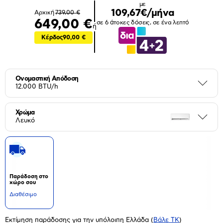
με
109,67€/μήνα
Αρχική
739,00 €
649,00 €
σε 6 άτοκες δόσεις, σε ένα λεπτό
ή
Κέρδος
90,00 €
Ονομαστική Απόδοση
Περι
12.000 BTU/h
Χρώμα
Περι
Λευκό
Παράδοση στο
χώρο σου
Διαθέσιμο
Εκτίμηση παράδοσης για την υπόλοιπη Ελλάδα
(
Βάλε ΤΚ
)