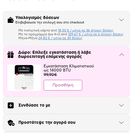
Υπολογισμός δόσεων
Άνοιξε
Επιβεβαίωσε την επιλογή σου στο checkout
το
μπλοκ
Με πιστωτική κάρτα από
18,03 € / μήνα σε 36 άτοκες δόσεις
Πιστωτική κάρτα
Με το πρόγραμμα Δια 4+2 από
109,67 € / μήνα σε 6 άτοκες δόσεις
Μήνα-Μήνα
24,83 € / μήνα σε 34 δόσεις
Πλαίσιο δια 4+2
Δώρο: Επίλεξε εγκατάσταση ή λάβε
Μήνα Μήνα
Κλείσε
δωροεπιταγή επόμενης αγοράς
το
μπλοκ
Εγκατάσταση Κλιματιστικού
Αριθμός δόσεων
Ποσό/Μήνα
ως 14000 BTU
99,90€
18,03 €
Προσθήκη
Συνδύασε το με
Άνοιξε
το
μπλοκ
Προστάτεψε την αγορά σου
Άνοιξε
το
μπλοκ