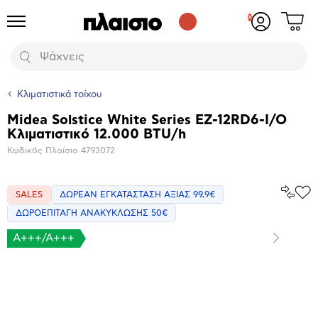
Δες
Προϊόντα
Σύνδεση
το
ή
καλάθι
εγγραφή
Αναζήτηση
σου
Κλιματιστικά τοίχου
Midea Solstice White Series EZ-12RD6-I/O
Βασικά
Κλιματιστικό 12.000 BTU/h
χαρακτηριστικά
Κωδικός Πλαίσιο
4793072
Σύγκρ
SALES
ΔΩΡΕΑΝ ΕΓΚΑΤΑΣΤΑΣΗ ΑΞΙΑΣ 99,9€
Προ
το
στα
ΔΩΡΟΕΠΙΤΑΓΗ ΑΝΑΚΥΚΛΩΣΗΣ 50€
Αγα
A+++/A+++
Επόμενο
Μεγέθυνση
φωτογραφίας