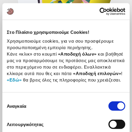
Στο Πλαίσιο χρησιμοποιούμε Cookies!
Χρησιμοποιούμε cookies, για να σου προσφέρουμε
προσωποποιημένη εμπειρία περιήγησης.
Live tracking
Κάνε «κλικ» στο κουμπί
«Αποδοχή όλων»
και βοήθησέ
μας να προσαρμόσουμε τις προτάσεις μας αποκλειστικά
Στο Πλαίσιο μπορείς να παρακολουθήσεις σε
στο περιεχόμενο που σε ενδιαφέρει. Εναλλακτικά
πραγματικό χρόνο που βρίσκεται η παραγγελία σου.
κλίκαρε αυτά που θες και πάτα
«Αποδοχή επιλογών»
!
«Εδώ»
θα βρεις όλες τις πληροφορίες που χρειάζεσαι.
Η υπηρεσία live tracking αφορά τις παραγγελίες που
παραδίδονται από το στόλο του Πλαισίου στην Αθήνα
και τη Θεσσαλονίκη.
Επιλογή
Αναγκαία
Μάθε περισσότερα
εδώ
συγκατάθεσης
Λειτουργικότητας