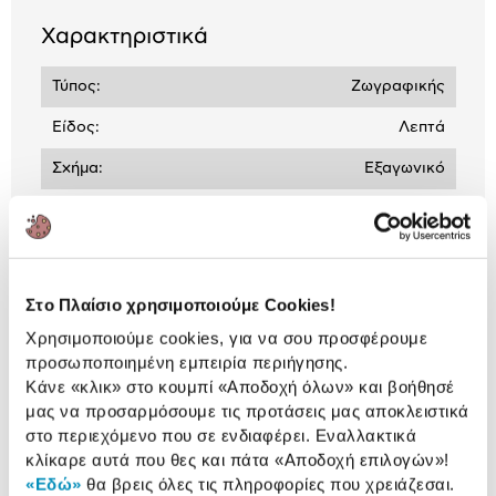
Χαρακτηριστικά
Τύπος:
Ζωγραφικής
Είδος:
Λεπτά
Σχήμα:
Εξαγωνικό
Αναλυτική
Αναλυτική παρουσίαση
παρουσίαση
Στο Πλαίσιο χρησιμοποιούμε Cookies!
Προδιαγραφές
Χρησιμοποιούμε cookies, για να σου προσφέρουμε
Χαρακτηριστικά
προσωποποιημένη εμπειρία περιήγησης.
προϊόντος
Κάνε «κλικ» στο κουμπί
«Αποδοχή όλων»
και βοήθησέ
μας να προσαρμόσουμε τις προτάσεις μας αποκλειστικά
Αξιολογήσεις
Αξιολογήσεις
στο περιεχόμενο που σε ενδιαφέρει. Εναλλακτικά
κλίκαρε αυτά που θες και πάτα
«Αποδοχή επιλογών»
!
«Εδώ»
θα βρεις όλες τις πληροφορίες που χρειάζεσαι.