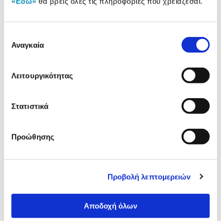
«Εδώ»
θα βρεις όλες τις πληροφορίες που χρειάζεσαι.
Δες τι κλίκαραν όσοι είδαν το ίδιο
προϊόν με εσένα!
Επιλογή
Αναγκαία
συγκατάθεσης
Λειτουργικότητας
Στατιστικά
Προώθησης
Goomby Σετ Τέμπερα 12 x 12
PRIMO CMP Τέμπερες 12 x
ml
12ml + Πινέλο
Προβολή λεπτομερειών
2,99€
7,19€
Προσθήκη
Προσθήκη
Αποδοχή όλων