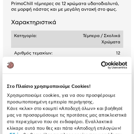
PrimoChill τέμπερες σε 12 χρώματα υδατοδιαλυτά,
σε μορφή πάστας και με μεγάλη αντοχή στο φως.
Χαρακτηριστικά
Κατηγορία:
Τέμπερα / Σχολικά
Χρώματα
Αριθμός τεμαχίων:
12
Αναλυτική
Αναλυτική παρουσίαση
Στο Πλαίσιο χρησιμοποιούμε Cookies!
παρουσίαση
Χρησιμοποιούμε cookies, για να σου προσφέρουμε
Προδιαγραφές
προσωποποιημένη εμπειρία περιήγησης.
Χαρακτηριστικά
προϊόντος
Κάνε «κλικ» στο κουμπί
«Αποδοχή όλων»
και βοήθησέ
μας να προσαρμόσουμε τις προτάσεις μας αποκλειστικά
Αξιολογήσεις
στο περιεχόμενο που σε ενδιαφέρει. Εναλλακτικά
Αξιολογήσεις
κλίκαρε αυτά που θες και πάτα
«Αποδοχή επιλογών»
!