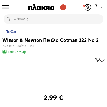
Δες
Προϊόντα
Σύνδεση
το
ή
καλάθι
εγγραφή
Αναζήτηση
σου
Πινέλα
Winsor & Newton Πινέλο Cotman 222 No 2
Βασικά
Κωδικός Πλαίσιο
111481
χαρακτηριστικά
Εξέλιξη τιμής
Σύγκρ
Προ
το
στα
Αγα
Μεγέθυνση
φωτογραφίας
2,99 €