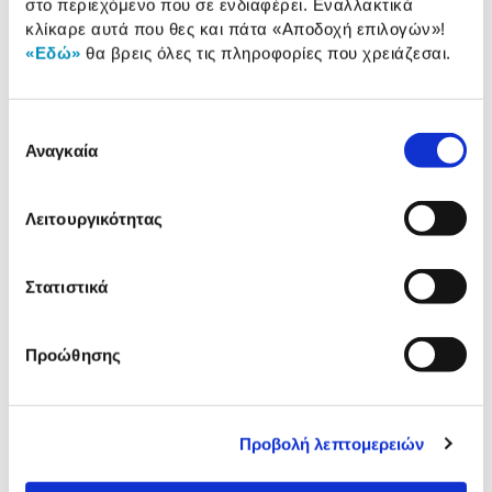
στο περιεχόμενο που σε ενδιαφέρει. Εναλλακτικά
προϊόντος
κλίκαρε αυτά που θες και πάτα
«Αποδοχή επιλογών»
!
Αξιολογήσεις
«Εδώ»
θα βρεις όλες τις πληροφορίες που χρειάζεσαι.
Αξιολογήσεις
Επιλογή
Δες τι κλίκαραν όσοι είδαν το ίδιο
Αναγκαία
συγκατάθεσης
προϊόν με εσένα!
Λειτουργικότητας
Στατιστικά
Προώθησης
Winsor & Newton Πινέλο
Winsor & Newton Πινέλο
Προβολή λεπτομερειών
Cotman 222 No 0
Cotman 222 No 3