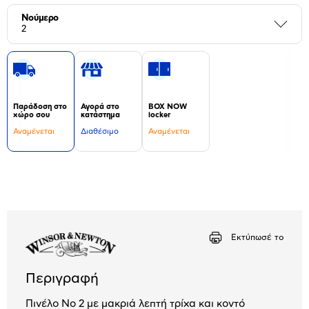
Νούμερο
Περι
2
Παράδοση στο
Αγορά στο
BOX NOW
χώρο σου
κατάστημα
locker
Αναμένεται
Διαθέσιμο
Αναμένεται
Δεν
υπάρχουν
επιπλέον
πληροφορίες.
Εκτύπωσέ το
Περιγραφή
Πινέλο Νο 2 με μακριά λεπτή τρίχα και κοντό