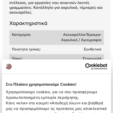
στέλεχος, για εργασίες που απαιτούν λεπτές
γραμμώσεις. Κατάλληλο για ακρυλικά, τέμπερες και
ακουαρέλες.
Χαρακτηριστικά
Κατηγορία:
Ακουαρέλλα-Τέμπερα-
Ακρυλικό / Αγιογραφία
Ποιότητα τρίχας:
Συνθετικό
Τύπος:
Στρογγυλή
Σειρά:
222
Στο Πλαίσιο χρησιμοποιούμε Cookies!
Αναλυτική
Χρησιμοποιούμε cookies, για να σου προσφέρουμε
Αναλυτική παρουσίαση
παρουσίαση
προσωποποιημένη εμπειρία περιήγησης.
Κάνε «κλικ» στο κουμπί
«Αποδοχή όλων»
και βοήθησέ
Προδιαγραφές
μας να προσαρμόσουμε τις προτάσεις μας αποκλειστικά
Χαρακτηριστικά