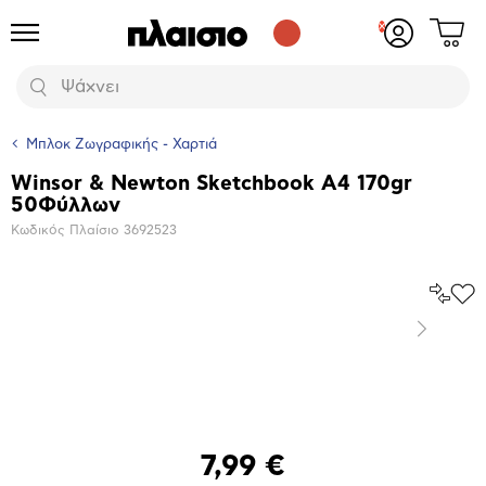
Δες
Προϊόντα
Σύνδεση
το
ή
καλάθι
εγγραφή
Αναζήτηση
σου
Μπλοκ Ζωγραφικής - Χαρτιά
Winsor & Newton Sketchbook A4 170gr
Βασικά
50Φύλλων
χαρακτηριστικά
Κωδικός Πλαίσιο
3692523
Σύγκρ
Προ
το
στα
Επόμενο
Αγα
Μεγέθυνση
φωτογραφίας
7,99 €