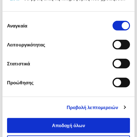
Δες τι κλίκαραν όσοι είδαν το ίδιο
προϊόν με εσένα!
Επιλογή
Αναγκαία
συγκατάθεσης
Λειτουργικότητας
Στατιστικά
Προώθησης
Talens Sketchbook Art
SentioArt Σετ Sketchboo
Creation 21,5x28cm 110gr
80Φύλλων & Μολύβια 12τ
80Φύλλων
Προβολή λεπτομερειών
8,99€
7,39€
Προσθήκη
Προσθήκη
Αποδοχή όλων