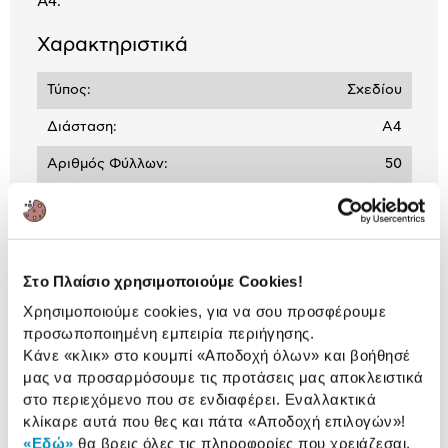
Α4.
Χαρακτηριστικά
Τύπος:
Σχεδίου
Διάσταση:
A4
Αριθμός Φύλλων:
50
Αναλυτική
Αναλυτική παρουσίαση
παρουσίαση
Στο Πλαίσιο χρησιμοποιούμε Cookies!
Χρησιμοποιούμε cookies, για να σου προσφέρουμε
Προδιαγραφές
Χαρακτηριστικά
προσωποποιημένη εμπειρία περιήγησης.
προϊόντος
Κάνε «κλικ» στο κουμπί
«Αποδοχή όλων»
και βοήθησέ
μας να προσαρμόσουμε τις προτάσεις μας αποκλειστικά
Αξιολογήσεις
στο περιεχόμενο που σε ενδιαφέρει. Εναλλακτικά
Αξιολογήσεις
κλίκαρε αυτά που θες και πάτα
«Αποδοχή επιλογών»
!
«Εδώ»
θα βρεις όλες τις πληροφορίες που χρειάζεσαι.