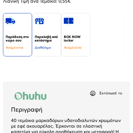
Λιανική Τιμή ανά Τεμάχιο: 0,55€
Παράδοση στο
Παραλαβή από
BOX NOW
χώρο σου
κατάστημα
locker
Αναμένεται
Διαθέσιμο
Αναμένεται
Δεν
υπάρχουν
επιπλέον
πληροφορίες.
Εκτύπωσέ το
Περιγραφή
40 τεμάχια μαρκαδόρων υδατοδιαλυτών χρωμάτων
με εφέ ακουαρέλας. Έρχονται σε πλαστική
κασετίνα για εύκολη αποθήκευση και μεταφορά! Η