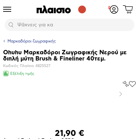
Δες
Προϊόντα
Σύνδεση
το
ή
καλάθι
εγγραφή
Αναζήτηση
σου
Μαρκαδόροι ζωγραφικής
Ohuhu Μαρκαδόροι Ζωγραφικής Νερού με
Βασικά
διπλή μύτη Brush & Fineliner 40τεμ.
χαρακτηριστικά
Κωδικός Πλαίσιο
4825527
Εξέλιξη τιμής
Σύγκρ
Προ
το
στα
Επόμενο
Αγα
Μεγέθυνση
φωτογραφίας
Επόμενο
21,90 €