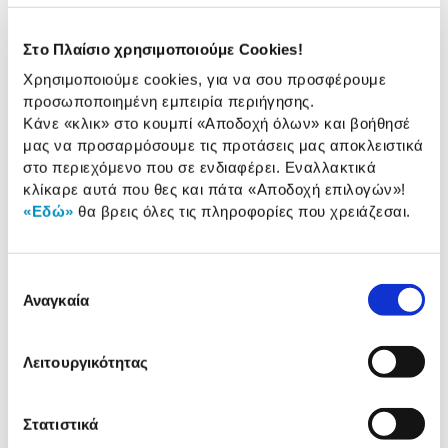
Συνδύασέ
το με
Στο Πλαίσιο χρησιμοποιούμε Cookies!
Χρησιμοποιούμε cookies, για να σου προσφέρουμε
Μεταίχμιο Βιβλίο Ζωγραφικής Οι
προσωποποιημένη εμπειρία περιήγησης.
Πιο Γλυκές Στιγμές
Κάνε «κλικ» στο κουμπί
«Αποδοχή όλων»
και βοήθησέ
8,80 €
μας να προσαρμόσουμε τις προτάσεις μας αποκλειστικά
στο περιεχόμενο που σε ενδιαφέρει. Εναλλακτικά
Προσθήκη
κλίκαρε αυτά που θες και πάτα
«Αποδοχή επιλογών»
!
«Εδώ»
θα βρεις όλες τις πληροφορίες που χρειάζεσαι.
Μεταίχμιο Βιβλίο Ζωγραφικής
Brotherakia Offline Moments, Full
of Color, από τη Μικρή
10,98 €
Επιλογή
Ολλανδέζα
Αναγκαία
συγκατάθεσης
Προσθήκη
Λειτουργικότητας
Αναλυτική
Στατιστικά
Αναλυτική παρουσίαση