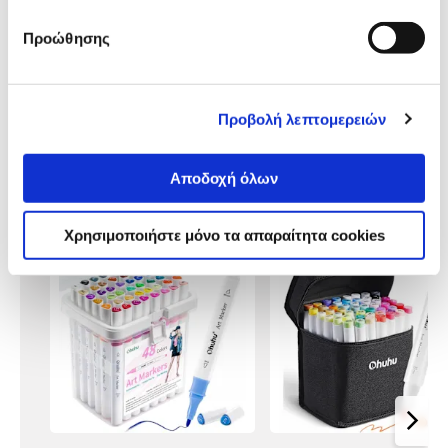
παρουσίαση
Προώθησης
Προδιαγραφές
Χαρακτηριστικά
προϊόντος
Αξιολογήσεις
Προβολή λεπτομερειών
Αξιολογήσεις
Αποδοχή όλων
Δες τι κλίκαραν όσοι είδαν το ίδιο
προϊόν με εσένα!
Χρησιμοποιήστε μόνο τα απαραίτητα cookies