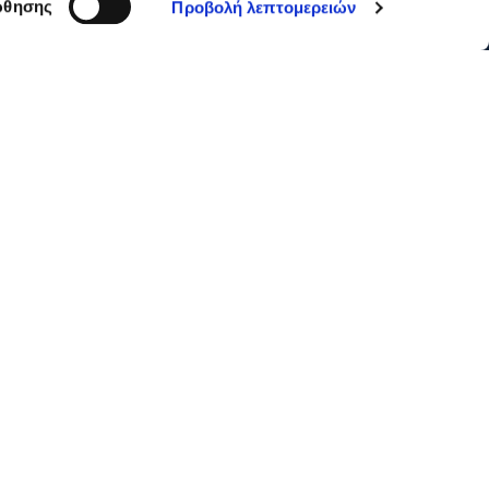
θησης
Προβολή λεπτομερειών
GDPR