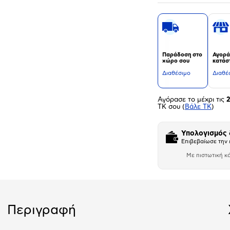
Παράδοση στο
Αγορά
χώρο σου
κατάσ
Διαθέσιμο
Διαθέ
Αγόρασε το μέχρι τις
ΤΚ σου
(
Βάλε ΤΚ
)
Υπολογισμός
Επιβεβαίωσε την 
Με πιστωτική κ
Αριθμός δό
Περιγραφή