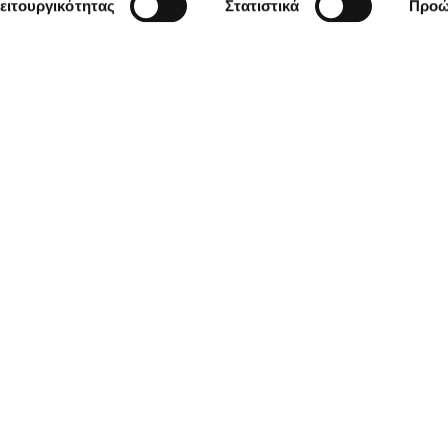
ειτουργικότητας
Στατιστικά
Προώ
χρήσης
Πολιτική Cookies
Πολιτική Απορρήτου