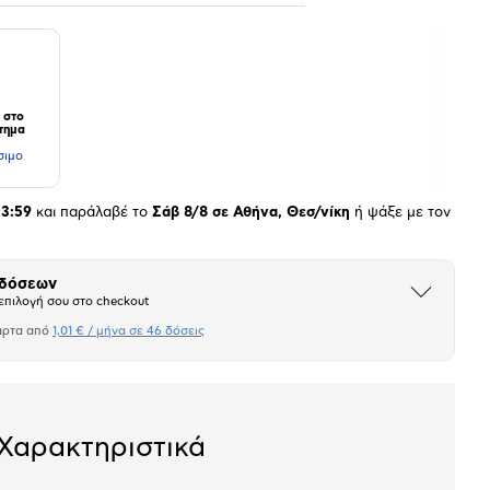
 στο
τημα
σιμο
23:59
και παράλαβέ το
Σάβ 8/8 σε Αθήνα, Θεσ/νίκη
ή ψάξε με τον
 δόσεων
Άνοιξε
επιλογή σου στο checkout
το
μπλοκ
άρτα από
1,01 € / μήνα σε 46 δόσεις
Πιστωτική κάρτα
σεων
Ποσό/Μήνα
1,01 €
Χαρακτηριστικά