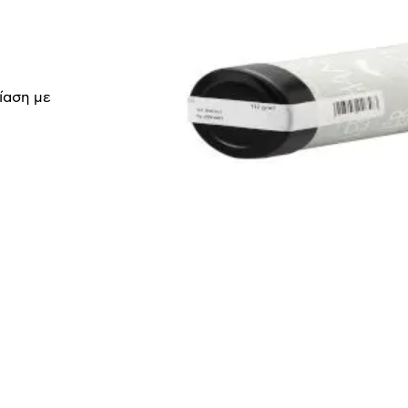
ίαση με