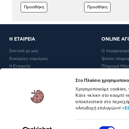
Προσθήκη
Προσθήκη
Η ΕΤΑΙΡΕΙΑ
ONLINE ΑΓ
Σχετικά με μας
Ο λογαριασμό
Ευκαιρίες καριέρας
Τρόποι πληρω
Η Εταιρεία
Πληρωμή Μήν
Εταιρική υπευθυνότητα
Έξοδα αποστ
Στο Πλαίσιο χρησιμοποιο
RBA Membership Status
Επιστροφές
Χρησιμοποιούμε cookies,
Κάνε «κλικ» στο κουμπί
«
αποκλειστικά στο περιεχό
ΓΙΑ ΕΠΑΓΓΕΛΜΑΤΙΕΣ
«Αποδοχή επιλογών»
!
«Ε
Επιλογή