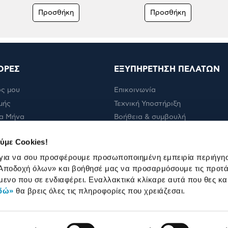
Προσθήκη
Προσθήκη
ΟΡΕΣ
ΕΞΥΠΗΡΕΤΗΣΗ ΠΕΛΑΤΩΝ
ς μου
Επικοινωνία
μής
Τεχνική Υποστήριξη
α Μήνα
Βοήθεια & συμβουλή
ολής
Πορεία παραγγελίας
ύμε Cookies!
Πορεία επισκευής
 για να σου προσφέρουμε προσωποποιημένη εμπειρία περιήγη
Όροι εμπορικών ενεργειών
Αποδοχή όλων»
και βοήθησέ μας να προσαρμόσουμε τις προτά
Καταστήματα
μενο που σε ενδιαφέρει. Εναλλακτικά κλίκαρε αυτά που θες κα
δώ»
θα βρεις όλες τις πληροφορίες που χρειάζεσαι.