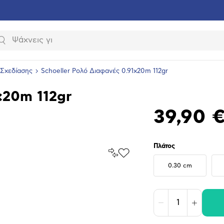
Αναζήτηση
 Σχεδίασης
Schoeller Ρολό Διαφανές 0.91x20m 112gr
x20m 112gr
39,90 
Πλάτος
Σύγκρινέ
Προσθήκη
το
στα
0.30 cm
Αγαπημένα
υνση
ραφίας
Μείωση
Αύξηση