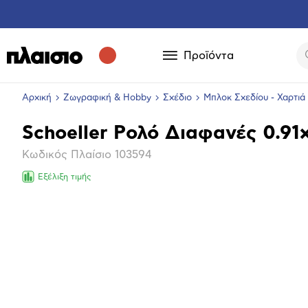
Προϊόντα
Αρχική
Ζωγραφική & Hobby
Σχέδιο
Μπλοκ Σχεδίου - Χαρτιά
Schoeller Ρολό Διαφανές 0.91
Βασικά
Κωδικός Πλαίσιο
103594
χαρακτηριστικά
Εξέλιξη τιμής
Μεγέθ
φωτογ