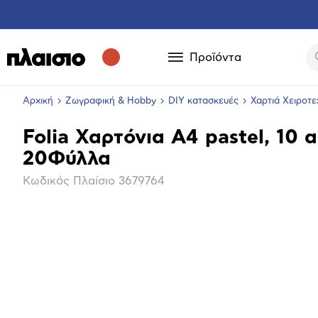
Προϊόντα
Αρχική
Ζωγραφική & Hobby
DIY κατασκευές
Χαρτιά Χειροτε
Folia Χαρτόνια Α4 pastel, 10 
Βασικά
20Φύλλα
χαρακτηριστικά
Κωδικός Πλαίσιο
3679764
Επόμενο
Μεγέθ
φωτογ