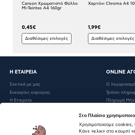
Canson Χρωματιστό Φύλλο
Χαρτόνι Chroma Α4 10
Mi-Teintes Α4 160gr
0,45€
1,99€
Διαθέσιμες επιλογές
Διαθέσιμες επιλογές
Η ΕΤΑΙΡΕΙΑ
ONLINE ΑΓ
Σχετικά με μας
Ο λογαριασμό
Ευκαιρίες καριέρας
Τρόποι πληρω
Η Εταιρεία
Πληρωμή Μήν
Εταιρική υπευθυνότητα
Έξοδα αποστ
Στο Πλαίσιο χρησιμοποιο
RBA Membership Status
Επιστροφές
Χρησιμοποιούμε cookies,
Κάνε «κλικ» στο κουμπί
«