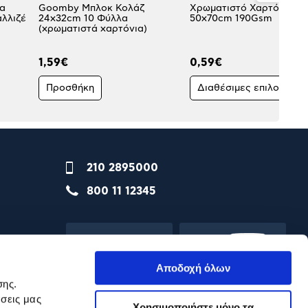
ια
Goomby Μπλοκ Κολάζ
Χρωματιστό Χαρτόνι Ch
αλλιζέ
24x32cm 10 Φύλλα
50x70cm 190Gsm
(χρωματιστά χαρτόνια)
1,59€
0,59€
Προσθήκη
Διαθέσιμες επιλογές
210 2895000
800 11 12345
Αποδοχή όλων
σης.
σεις μας
Χρησιμοποιήστε μόνο τα