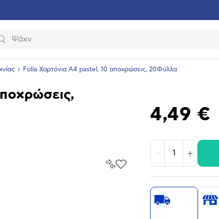
Αναζήτηση
χνίας
Folia Χαρτόνια Α4 pastel, 10 αποχρώσεις, 20Φύλλα
αποχρώσεις,
4,49 €
Μείωση
Αύξηση
Σύγκρινέ
Προσθήκη
το
στα
Αγαπημένα
υνση
ραφίας