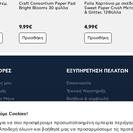
τεμ.
Craft Consortium Paper Pad
Folia Χαρτόνια με σχέδ
Bright Blooms 30 φύλλα
Sweet Paper Crush Μετ
& Glitter, 12Φύλλα
9,99€
4,99€
Προσθήκη
Προσθήκη
ΟΡΕΣ
ΕΞΥΠΗΡΕΤΗΣΗ ΠΕΛΑΤΩΝ
ς μου
Επικοινωνία
μής
Τεχνική Υποστήριξη
α Μήνα
Βοήθεια & συμβουλή
ολής
Πορεία παραγγελίας
ύμε Cookies!
Πορεία επισκευής
 για να σου προσφέρουμε προσωποποιημένη εμπειρία περιήγη
Όροι εμπορικών ενεργειών
Αποδοχή όλων»
και βοήθησέ μας να προσαρμόσουμε τις προτά
Καταστήματα