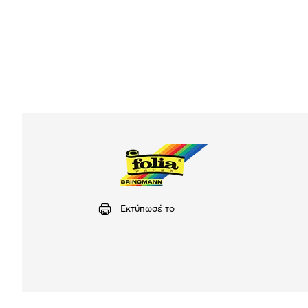
Εκτύπωσέ το