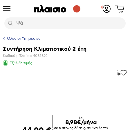
Δες
Προϊόντα
Σύνδεση
το
ή
καλάθι
εγγραφή
Αναζήτηση
σου
Όλες οι Υπηρεσίες
Συντήρηση Κλιματιστικού 2 έτη
Βασικά
Κωδικός Πλαίσιο
4085892
χαρακτηριστικά
Εξέλιξη τιμής
Σύγκρ
Προ
το
στα
Αγα
Μεγέθυνση
φωτογραφίας
με
8,98€/μήνα
σε 6 άτοκες δόσεις, σε ένα λεπτό