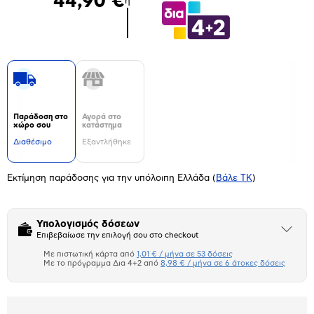
44,90 €
ή
Παράδοση στο
Αγορά στο
χώρο σου
κατάστημα
Διαθέσιμο
Εξαντλήθηκε
Εκτίμηση παράδοσης για την υπόλοιπη Ελλάδα
(
Βάλε ΤΚ
)
Υπολογισμός δόσεων
Άνοιξε
Επιβεβαίωσε την επιλογή σου στο checkout
το
μπλοκ
Με πιστωτική κάρτα από
1,01 € / μήνα σε 53 δόσεις
Πιστωτική κάρτα
Με το πρόγραμμα Δια 4+2 από
8,98 € / μήνα σε 6 άτοκες δόσεις
Πλαίσιο δια 4+2