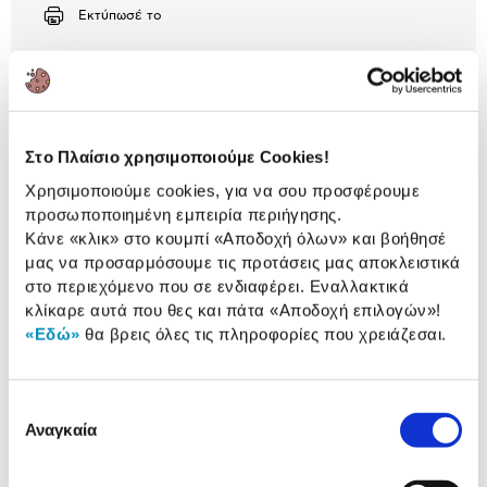
Αριθμός δόσεων
Ποσό/Μήνα
Εκτύπωσέ το
1,01 €
Περιγραφή
Επίλεξε την υπηρεσία «Πλαίσιο Φτιάξε με» που
χρειάζεσαι και ξένοιασε από την αναζήτηση του
κατάλληλου τεχνικού!
Στο Πλαίσιο χρησιμοποιούμε Cookies!
Χρησιμοποιούμε cookies, για να σου προσφέρουμε
προσωποποιημένη εμπειρία περιήγησης.
Κάνε «κλικ» στο κουμπί
«Αποδοχή όλων»
και βοήθησέ
Αναλυτική
μας να προσαρμόσουμε τις προτάσεις μας αποκλειστικά
Αναλυτική παρουσίαση
παρουσίαση
στο περιεχόμενο που σε ενδιαφέρει. Εναλλακτικά
κλίκαρε αυτά που θες και πάτα
«Αποδοχή επιλογών»
!
Αξιολογήσεις
«Εδώ»
θα βρεις όλες τις πληροφορίες που χρειάζεσαι.
Αξιολογήσεις
Επιλογή
Κάτι μας λέει πως τα παρακάτω
Αναγκαία
συγκατάθεσης
προϊόντα σε ενδιαφέρουν!