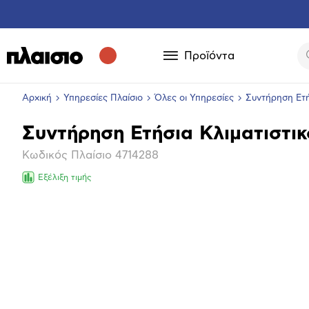
Προϊόντα
Αρχική
Υπηρεσίες Πλαίσιο
Όλες οι Υπηρεσίες
Συντήρηση Ετή
Συντήρηση Ετήσια Κλιματιστι
Βασικά
Κωδικός Πλαίσιο
4714288
χαρακτηριστικά
Εξέλιξη τιμής
Μεγέθ
φωτογ