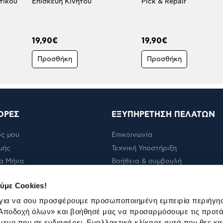
τικού
Επισκευή Κινητού
Pick & Repair
19,90€
19,90€
Προσθήκη
Προσθήκη
ΟΡΕΣ
ΕΞΥΠΗΡΕΤΗΣΗ ΠΕΛΑΤΩΝ
ς μου
Επικοινωνία
μής
Τεχνική Υποστήριξη
α Μήνα
Βοήθεια & συμβουλή
ολής
Πορεία παραγγελίας
ύμε Cookies!
Πορεία επισκευής
 για να σου προσφέρουμε προσωποποιημένη εμπειρία περιήγη
Όροι εμπορικών ενεργειών
Αποδοχή όλων»
και βοήθησέ μας να προσαρμόσουμε τις προτά
Καταστήματα
μενο που σε ενδιαφέρει. Εναλλακτικά κλίκαρε αυτά που θες κα