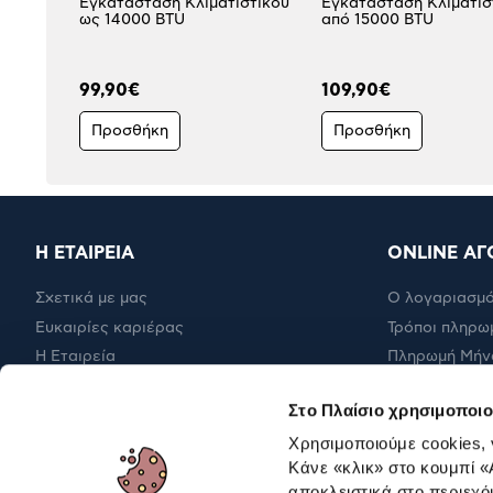
Εγκατάσταση Κλιματιστικού
Εγκατάσταση Κλιματισ
ως 14000 BTU
από 15000 BTU
99,90€
109,90€
Προσθήκη
Προσθήκη
Η ΕΤΑΙΡΕΙΑ
ONLINE ΑΓ
Σχετικά με μας
Ο λογαριασμό
Ευκαιρίες καριέρας
Τρόποι πληρω
Η Εταιρεία
Πληρωμή Μήν
Εταιρική υπευθυνότητα
Έξοδα αποστ
Στο Πλαίσιο χρησιμοποιο
RBA Membership Status
Επιστροφές
Χρησιμοποιούμε cookies,
Κάνε «κλικ» στο κουμπί
«
αποκλειστικά στο περιεχό