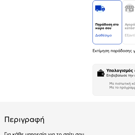
Παράδοση στο
Αγορά
χώρο σου
κατάσ
Διαθέσιμο
Εξαντ
Εκτίμηση παράδοσης γ
Υπολογισμός
Επιβεβαίωσε την 
Με πιστωτική κ
Με το πρόγραμ
Αριθμός δό
Περιγραφή
Για κάθε υπηρεσία για το σπίτι σου