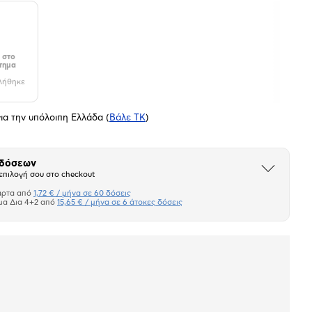
 στο
τημα
λήθηκε
ια την υπόλοιπη Ελλάδα
(
Βάλε ΤΚ
)
 δόσεων
Άνοιξε
επιλογή σου στο checkout
το
μπλοκ
άρτα από
1,72 € / μήνα σε 60 δόσεις
Πιστωτική κάρτα
μα Δια 4+2 από
15,65 € / μήνα σε 6 άτοκες δόσεις
Πλαίσιο δια 4+2
σεων
Ποσό/Μήνα
1,72 €