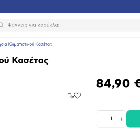
Αναζήτηση
σια Κλιματιστικού Κασέτας
κού Κασέτας
84,90 
Σύγκρινέ
Προσθήκη
το
στα
Αγαπημένα
υνση
ραφίας
Μείωση
Αύξηση