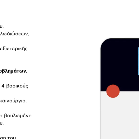
υ,
αλωδιώσεων,
 εξωτερικής
ροβλημάτων.
α 4 βασικούς
 καινούργιο,
ιο βουλωμένο
υ.
ήση του