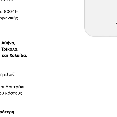
ο 800-11-
λεφωνικής
 Αθήνα,
 Τρίκαλα,
 και Χαλκίδα,
η πέριξ
και Λουτράκι
ου κόστους
πρότερη