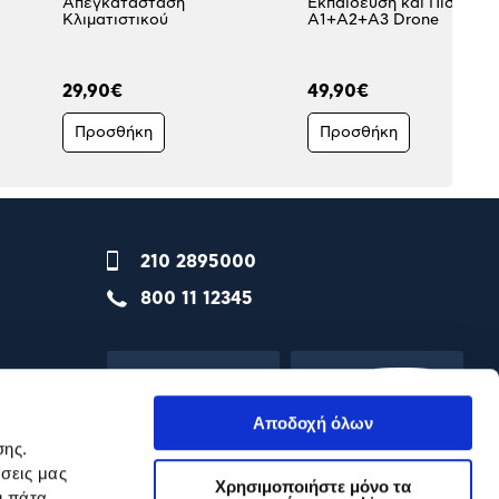
Απεγκατάσταση
Εκπαίδευση και Πιστοποί
Κλιματιστικού
Α1+Α2+Α3 Drone
29,90€
49,90€
Προσθήκη
Προσθήκη
210 2895000
800 11 12345
Αποδοχή όλων
σης.
σεις μας
Χρησιμοποιήστε μόνο τα
ι πάτα