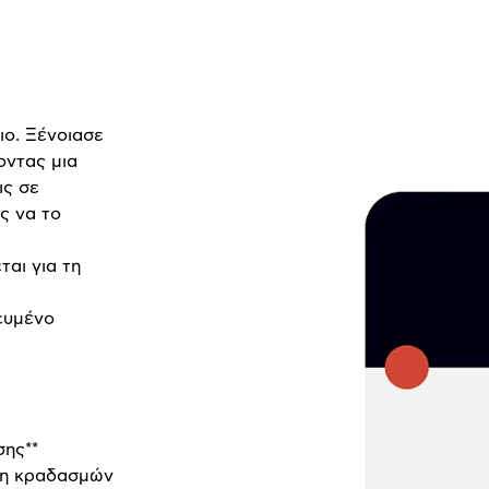
ιο. Ξένοιασε
οντας μια
ις σε
ς να το
ται για τη
κευμένο
σης**
ηση κραδασμών