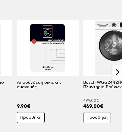
ιο
Αποσύνδεση οικιακής
Bosch WGG244ZHGR
συσκευής
Πλυντήριο Ρούχων 9,00 
499,00€
9,90€
469,00€
Προσθήκη
Προσθήκη