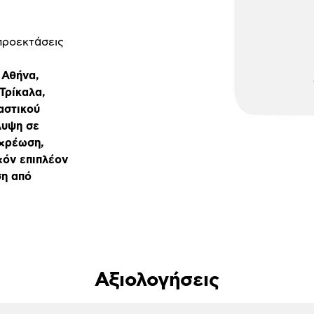
προεκτάσεις
 Αθήνα,
Τρίκαλα,
αστικού
λυψη σε
 χρέωση,
χόν επιπλέον
ση από
Αξιολογήσεις