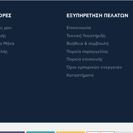
ΟΡΕΣ
ΕΞΥΠΗΡΕΤΗΣΗ ΠΕΛΑΤΩΝ
ς μου
Επικοινωνία
μής
Τεχνική Υποστήριξη
α Μήνα
Βοήθεια & συμβουλή
ολής
Πορεία παραγγελίας
Πορεία επισκευής
Όροι εμπορικών ενεργειών
Καταστήματα