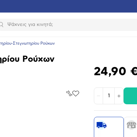
Αναζήτηση
τηρίου-Στεγνωτηρίου Ρούχων
ηρίου Ρούχων
24,90 
Σύγκρινέ
Προσθήκη
Μείωση
Αύξηση
το
στα
Αγαπημένα
υνση
ραφίας