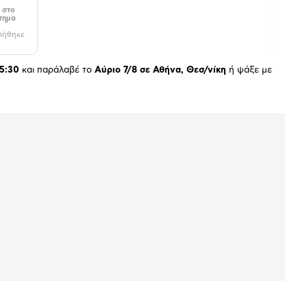
 στο
τημα
λήθηκε
5:30
και παράλαβέ το
Αύριο 7/8 σε Αθήνα, Θεσ/νίκη
ή ψάξε με