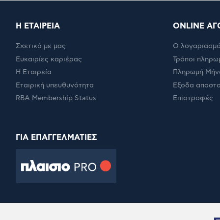
Η ΕΤΑΙΡΕΙΑ
ONLINE ΑΓ
Σχετικά με μας
Ο λογαριασμό
Ευκαιρίες καριέρας
Τρόποι πληρω
Η Εταιρεία
Πληρωμή Μήν
Εταιρική υπευθυνότητα
Έξοδα αποστ
RBA Membership Status
Επιστροφές
ΓΙΑ ΕΠΑΓΓΕΛΜΑΤΙΕΣ