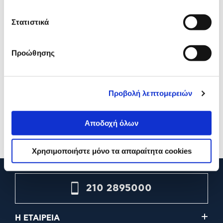
Στατιστικά
Προώθησης
Kendrix MWO-25LP94
Izzy ΙΖ-8010 Φούρνος
Φούρνος Μικροκυμάτων
Μικροκυμάτων
Προβολή λεπτομερειών
149,00€
84,90€
Αποδοχή όλων
Προσθήκη
Προσθήκη
Χρησιμοποιήστε μόνο τα απαραίτητα cookies
210 2895000
Η ΕΤΑΙΡΕΙΑ