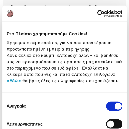
Για κάθε υπηρεσία για το σπίτι σου επίλεξε το
Πλαίσιο και ξένοιασε από την αναζήτηση του
κατάλληλου τεχνικού επιλέγοντας μια υπηρεσία
«Πλαίσιο Φτιάξε με».
Στο Πλαίσιο χρησιμοποιούμε Cookies!
Χρησιμοποιούμε cookies, για να σου προσφέρουμε
προσωποποιημένη εμπειρία περιήγησης.
Αναλυτική
Κάνε «κλικ» στο κουμπί
«Αποδοχή όλων»
και βοήθησέ
Αναλυτική παρουσίαση
παρουσίαση
μας να προσαρμόσουμε τις προτάσεις μας αποκλειστικά
στο περιεχόμενο που σε ενδιαφέρει. Εναλλακτικά
Αξιολογήσεις
κλίκαρε αυτά που θες και πάτα
«Αποδοχή επιλογών»
!
Αξιολογήσεις
«Εδώ»
θα βρεις όλες τις πληροφορίες που χρειάζεσαι.
Δες τι κλίκαραν όσοι είδαν το ίδιο
Επιλογή
προϊόν με εσένα!
Αναγκαία
συγκατάθεσης
Λειτουργικότητας