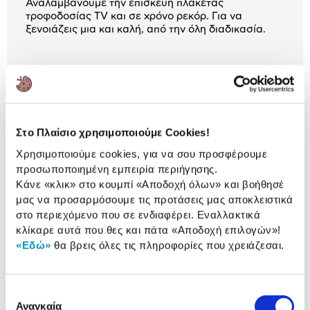
Αναλαμβάνουμε την επισκευή πλακέτας
τροφοδοσίας TV και σε χρόνο ρεκόρ. Για να
ξενοιάζεις μια και καλή, από την όλη διαδικασία.
Αναλυτική
Αναλυτική παρουσίαση
παρουσίαση
Στο Πλαίσιο χρησιμοποιούμε Cookies!
Αξιολογήσεις
Χρησιμοποιούμε cookies, για να σου προσφέρουμε
Αξιολογήσεις
προσωποποιημένη εμπειρία περιήγησης.
Κάνε «κλικ» στο κουμπί
«Αποδοχή όλων»
και βοήθησέ
μας να προσαρμόσουμε τις προτάσεις μας αποκλειστικά
Δες τι κλίκαραν όσοι είδαν το ίδιο
στο περιεχόμενο που σε ενδιαφέρει. Εναλλακτικά
προϊόν με εσένα!
κλίκαρε αυτά που θες και πάτα
«Αποδοχή επιλογών»
!
«Εδώ»
θα βρεις όλες τις πληροφορίες που χρειάζεσαι.
Επιλογή
Αναγκαία
συγκατάθεσης