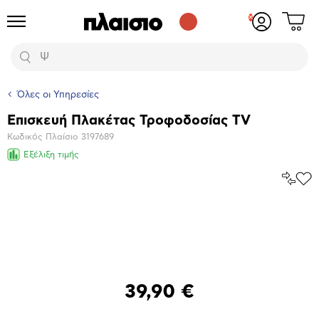
Δες
Προϊόντα
Σύνδεση
το
ή
καλάθι
εγγραφή
Αναζήτηση
σου
Όλες οι Υπηρεσίες
Επισκευή Πλακέτας Τροφοδοσίας TV
Βασικά
Κωδικός Πλαίσιο
3197689
χαρακτηριστικά
Εξέλιξη τιμής
Σύγκρ
Προ
το
στα
Αγα
Μεγέθυνση
φωτογραφίας
39,90 €