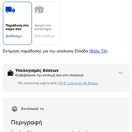
Παράδοση στο
Αγορά στο
χώρο σου
κατάστημα
Διαθέσιμο
Εξαντλήθηκε
Εκτίμηση παράδοσης για την υπόλοιπη Ελλάδα
(
Βάλε ΤΚ
)
Υπολογισμός δόσεων
Άνοιξε
Επιβεβαίωσε την επιλογή σου στο checkout
το
μπλοκ
Με πιστωτική κάρτα από
1,01 € / μήνα σε 46 δόσεις
Πιστωτική κάρτα
Αριθμός δόσεων
Ποσό/Μήνα
1,01 €
Εκτύπωσέ το
Περιγραφή