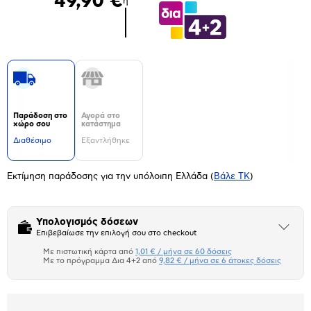
49,90 €
ή
Παράδοση στο
Αγορά στο
χώρο σου
κατάστημα
Διαθέσιμο
Εξαντλήθηκε
Εκτίμηση παράδοσης για την υπόλοιπη Ελλάδα
(
Βάλε ΤΚ
)
Υπολογισμός δόσεων
Άνοιξε
Επιβεβαίωσε την επιλογή σου στο checkout
το
μπλοκ
Με πιστωτική κάρτα από
1,01 € / μήνα σε 60 δόσεις
Πιστωτική κάρτα
Με το πρόγραμμα Δια 4+2 από
9,82 € / μήνα σε 6 άτοκες δόσεις
Πλαίσιο δια 4+2