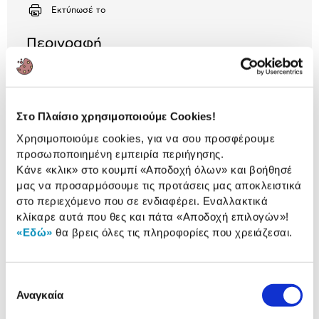
Αριθμός δόσεων
Ποσό/Μήνα
Εκτύπωσέ το
1,01 €
Περιγραφή
Με την υπηρεσία «Εγκατάσταση Οικιακού Δικτύου»
θα πραγματοποιήσεις με ευκολία μόνος σου τη
σύνδεση 2 ή περισσοτέρων συσκευών στο δίκτυο
αλλά και θα ενημερωθείς για τις βασικές
Στο Πλαίσιο χρησιμοποιούμε Cookies!
λειτουργίες.
Χρησιμοποιούμε cookies, για να σου προσφέρουμε
προσωποποιημένη εμπειρία περιήγησης.
Κάνε «κλικ» στο κουμπί
«Αποδοχή όλων»
και βοήθησέ
μας να προσαρμόσουμε τις προτάσεις μας αποκλειστικά
Αναλυτική
στο περιεχόμενο που σε ενδιαφέρει. Εναλλακτικά
Αναλυτική παρουσίαση
παρουσίαση
κλίκαρε αυτά που θες και πάτα
«Αποδοχή επιλογών»
!
«Εδώ»
θα βρεις όλες τις πληροφορίες που χρειάζεσαι.
Αξιολογήσεις
Αξιολογήσεις
Επιλογή
Αναγκαία
συγκατάθεσης
Δες τι κλίκαραν όσοι είδαν το ίδιο