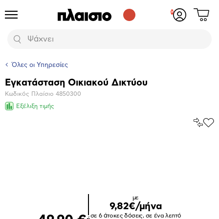
Δες
Προϊόντα
Σύνδεση
το
ή
καλάθι
εγγραφή
Αναζήτηση
σου
Όλες οι Υπηρεσίες
Εγκατάσταση Οικιακού Δικτύου
Βασικά
Κωδικός Πλαίσιο
4850300
χαρακτηριστικά
Εξέλιξη τιμής
Σύγκρ
Προ
το
στα
Αγα
Μεγέθυνση
φωτογραφίας
με
9,82€/μήνα
σε 6 άτοκες δόσεις, σε ένα λεπτό