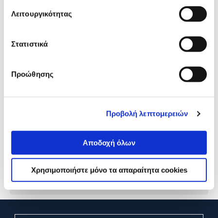
προϊόν με εσένα!
Λειτουργικότητας
Στατιστικά
Προώθησης
Προβολή λεπτομερειών
Xiaomi Redmi Buds 8 Active
Σύνδεση & Επίδειξη
White
Δικτυακής Συσκευής
Αποδοχή όλων
22,90€
39,90€
Χρησιμοποιήστε μόνο τα απαραίτητα cookies
Προσθήκη
Προσθήκη