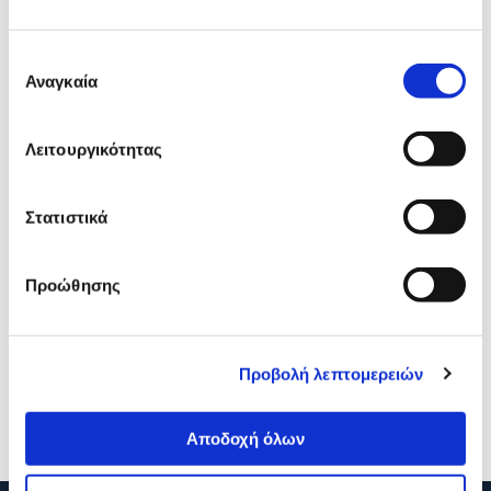
Δες τι κλίκαραν όσοι είδαν το ίδιο
προϊόν με εσένα!
Επιλογή
Αναγκαία
συγκατάθεσης
Λειτουργικότητας
Στατιστικά
Προώθησης
The Writing Fields
The Writing Fields
Τηλεφωνικό Ευρετήριο από
Τηλεφωνικό Ευρετήριο
Δερματίνη
Πυρογραφικό Μωβ 14x21
Προβολή λεπτομερειών
5,99€
7,99€
Διαθέσιμες επιλογές
Προσθήκη
Αποδοχή όλων