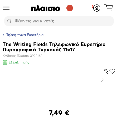
Δες
Προϊόντα
Σύνδεση
το
ή
καλάθι
εγγραφή
Αναζήτηση
σου
Τηλεφωνικά Ευρετήρια
The Writing Fields Τηλεφωνικό Ευρετήριο
Βασικά
Πυρογραφικό Τυρκουάζ 11x17
χαρακτηριστικά
Κωδικός Πλαίσιο
3922162
Εξέλιξη τιμής
Σύγκρ
Προ
το
στα
Επόμενο
Αγα
Μεγέθυνση
φωτογραφίας
7,49 €