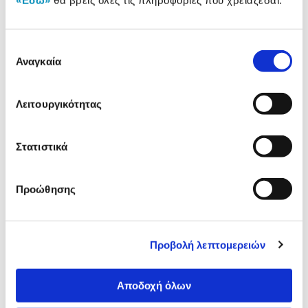
«Εδώ»
θα βρεις όλες τις πληροφορίες που χρειάζεσαι.
Δες τι κλίκαραν όσοι είδαν το ίδιο
προϊόν με εσένα!
Επιλογή
Αναγκαία
συγκατάθεσης
Λειτουργικότητας
Στατιστικά
Προώθησης
Skag Τετράδιο Μουσικής
Goomby Τετράδιο Μουσικ
Πλάγιο Β5 40 Φύλλων
Πλάγιο Β5 40 Φύλλων
Προβολή λεπτομερειών
1,24€
0,79€
Προσθήκη
Προσθήκη
Αποδοχή όλων