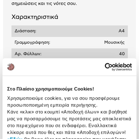
σημειώσεις και τις νότες σου.
Χαρακτηριστικά
Διάσταση:
Α4
Γραμμογράφηση:
Μουσικής
Αρ. Φύλλων:
40
Αναλυτική
Αναλυτική παρουσίαση
Στο Πλαίσιο χρησιμοποιούμε Cookies!
παρουσίαση
Χρησιμοποιούμε cookies, για να σου προσφέρουμε
Προδιαγραφές
προσωποποιημένη εμπειρία περιήγησης.
Χαρακτηριστικά
προϊόντος
Κάνε «κλικ» στο κουμπί
«Αποδοχή όλων»
και βοήθησέ
μας να προσαρμόσουμε τις προτάσεις μας αποκλειστικά
Αξιολογήσεις
στο περιεχόμενο που σε ενδιαφέρει. Εναλλακτικά
Αξιολογήσεις
κλίκαρε αυτά που θες και πάτα
«Αποδοχή επιλογών»
!