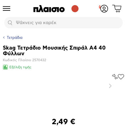
Δες
Προϊόντα
Σύνδεση
το
ή
καλάθι
εγγραφή
Αναζήτηση
σου
Τετράδια
Skag Τετράδιο Μουσικής Σπιράλ Α4 40
Βασικά
Φύλλων
χαρακτηριστικά
Κωδικός Πλαίσιο
2570432
Εξέλιξη τιμής
Σύγκρ
Προ
το
στα
Επόμενο
Αγα
Μεγέθυνση
φωτογραφίας
Επόμενο
2,49 €