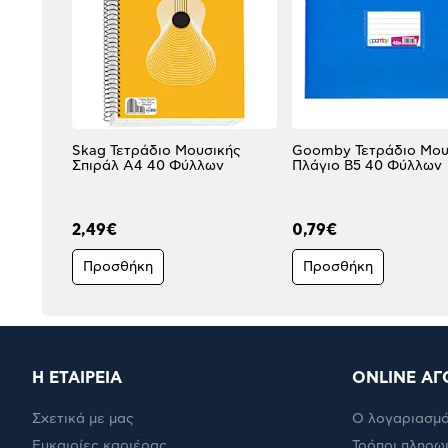
Skag Τετράδιο Μουσικής
Goomby Τετράδιο Μου
Σπιράλ Α4 40 Φύλλων
Πλάγιο Β5 40 Φύλλων
2,49€
0,79€
Προσθήκη
Προσθήκη
Η ΕΤΑΙΡΕΙΑ
ONLINE ΑΓ
Σχετικά με μας
Ο λογαριασμό
Ευκαιρίες καριέρας
Τρόποι πληρω