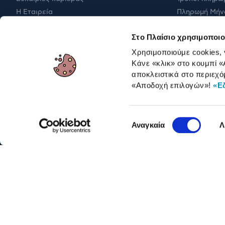
Η Εταιρεία
Πληρωμή Μήν
Εταιρική υπευθυνότητα
Έξοδα αποστ
Στο Πλαίσιο χρησιμοποιο
RBA Membership Status
Επιστροφές
Χρησιμοποιούμε cookies,
Κάνε «κλικ» στο κουμπί
«
αποκλειστικά στο περιεχό
ΓΙΑ ΕΠΑΓΓΕΛΜΑΤΙΕΣ
«Αποδοχή επιλογών»
!
«Ε
Επιλογή
Αναγκαία
Λ
συγκατάθεσης