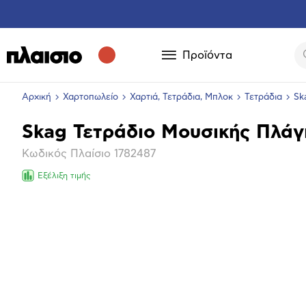
Προϊόντα
Αρχική
Χαρτοπωλείο
Χαρτιά, Τετράδια, Μπλοκ
Τετράδια
Sk
Skag Τετράδιο Μουσικής Πλάγ
Βασικά
Κωδικός Πλαίσιο
1782487
χαρακτηριστικά
Εξέλιξη τιμής
Επόμενο
Μεγέθ
φωτογ