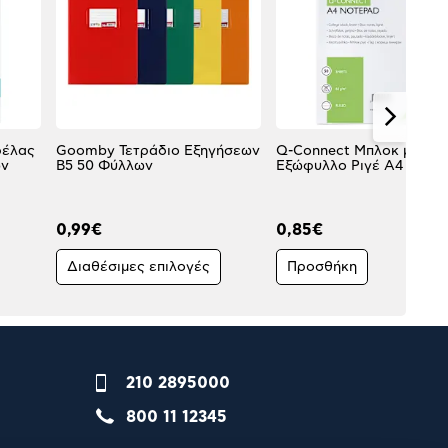
ρέλας
Goomby Τετράδιο Εξηγήσεων
Q-Connect Μπλοκ με
ων
Β5 50 Φύλλων
Εξώφυλλο Ριγέ A4 50Φ
0,99€
0,85€
Διαθέσιμες επιλογές
Προσθήκη
210 2895000
800 11 12345