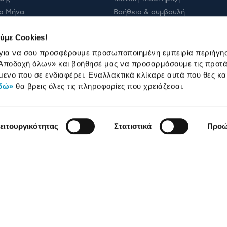
α Μήνα
Βοήθεια & συμβουλή
ολής
Πορεία παραγγελίας
ύμε Cookies!
Πορεία επισκευής
 για να σου προσφέρουμε προσωποποιημένη εμπειρία περιήγη
Όροι εμπορικών ενεργειών
Αποδοχή όλων»
και βοήθησέ μας να προσαρμόσουμε τις προτά
Καταστήματα
μενο που σε ενδιαφέρει. Εναλλακτικά κλίκαρε αυτά που θες κα
δώ»
θα βρεις όλες τις πληροφορίες που χρειάζεσαι.
ειτουργικότητας
Στατιστικά
Προώ