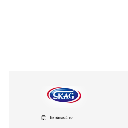
Εκτύπωσέ το