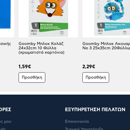
σικής
Goomby Μπλοκ Κολάζ
Goomby Μπλοκ Ακουα
24x32cm 10 Φύλλα
No 3 25x35cm 20Φύλλ
(χρωματιστά χαρτόνια)
1,59€
2,29€
Προσθήκη
Προσθήκη
ΟΡΕΣ
ΕΞΥΠΗΡΕΤΗΣΗ ΠΕΛΑΤΩΝ
ς μου
Επικοινωνία
μής
Τεχνική Υποστήριξη