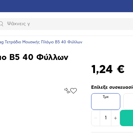
Αναζήτηση
ag Τετράδιο Μουσικής Πλάγιο Β5 40 Φύλλων
ιο Β5 40 Φύλλων
1,24 €
Επίλεξε συσκευασί
Σύγκρινέ
Προσθήκη
το
Τμχ
στα
Αγαπημένα
υνση
ραφίας
Μείωση
Αύξηση