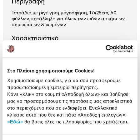
Περιγραφή
Τετράδιο με ριγέ γραμμογράφηση, 17x25cm, 50
φύλλων, κατάλληλο για όλων των ειδών ασκήσεων,
σημειώσεων & κειμένων.
Χαρακτηριστικά
Διάσταση:
17x25 cm
Γραμμογράφηση:
Ριγέ
Στο Πλαίσιο χρησιμοποιούμε Cookies!
Αρ. Φύλλων:
50
Χρησιμοποιούμε cookies, για να σου προσφέρουμε
προσωποποιημένη εμπειρία περιήγησης.
Κάνε «κλικ» στο κουμπί
«Αποδοχή όλων»
και βοήθησέ
Αναλυτική
μας να προσαρμόσουμε τις προτάσεις μας αποκλειστικά
Αναλυτική παρουσίαση
στο περιεχόμενο που σε ενδιαφέρει. Εναλλακτικά
παρουσίαση
κλίκαρε αυτά που θες και πάτα
«Αποδοχή επιλογών»
!
«Εδώ»
θα βρεις όλες τις πληροφορίες που χρειάζεσαι.
Προδιαγραφές
Χαρακτηριστικά
προϊόντος