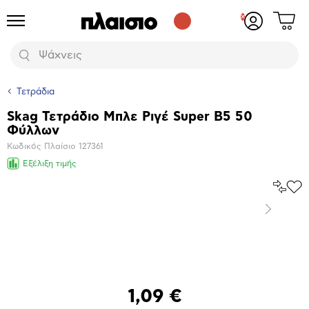
Δες
Προϊόντα
Σύνδεση
το
ή
καλάθι
εγγραφή
Αναζήτηση
σου
Τετράδια
Skag Τετράδιο Μπλε Ριγέ Super Β5 50
Βασικά
Φύλλων
χαρακτηριστικά
Κωδικός Πλαίσιο
127361
Εξέλιξη τιμής
Σύγκρ
Προ
το
στα
Επόμενο
Αγα
Μεγέθυνση
φωτογραφίας
1,09 €