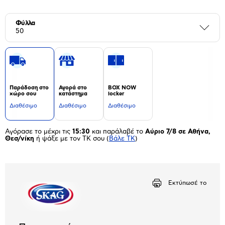
Φύλλα
Περι
50
Παράδοση στο
Αγορά στο
BOX NOW
χώρο σου
κατάστημα
locker
Διαθέσιμο
Διαθέσιμο
Διαθέσιμο
Αγόρασε το μέχρι τις
15:30
και παράλαβέ το
Αύριο 7/8 σε Αθήνα,
Θεσ/νίκη
ή ψάξε με τον ΤΚ σου
(
Βάλε ΤΚ
)
Εκτύπωσέ το