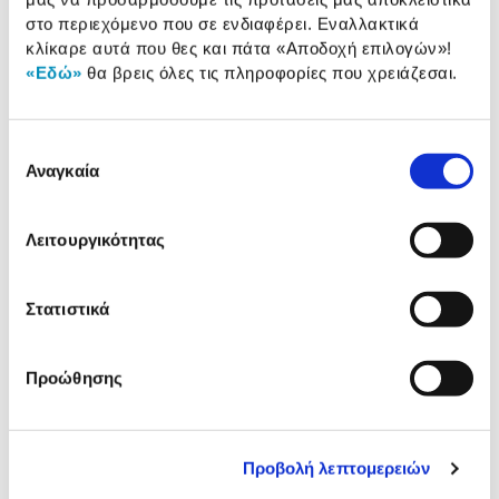
Προδιαγραφές
στο περιεχόμενο που σε ενδιαφέρει. Εναλλακτικά
Χαρακτηριστικά
κλίκαρε αυτά που θες και πάτα
«Αποδοχή επιλογών»
!
προϊόντος
«Εδώ»
θα βρεις όλες τις πληροφορίες που χρειάζεσαι.
Αξιολογήσεις
Αξιολογήσεις
Επιλογή
Αναγκαία
συγκατάθεσης
Συγκεντρώσαμε τα πιο δημοφιλή
προϊόντα της κατηγορίας & στα
παρουσιάζουμε.
Λειτουργικότητας
Στατιστικά
Προώθησης
Προβολή λεπτομερειών
Sentio 2026 - 2027
Sentio 2026 - 2027