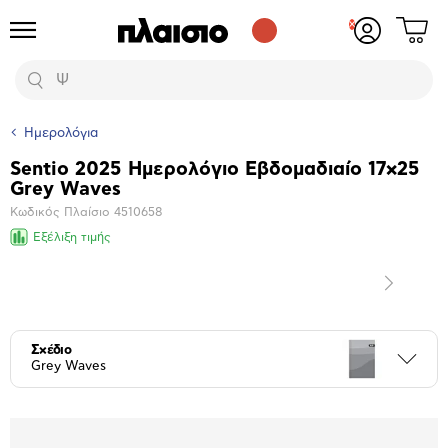
Δες
Προϊόντα
Σύνδεση
το
ή
καλάθι
εγγραφή
Αναζήτηση
σου
Ημερολόγια
Sentio 2025 Ημερολόγιο Εβδομαδιαίο 17x25
Βασικά
Grey Waves
χαρακτηριστικά
Κωδικός Πλαίσιο
4510658
Εξέλιξη τιμής
Επόμενο
Μεγέθυνση
φωτογραφίας
Σχέδιο
Περι
Grey Waves