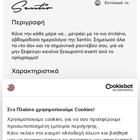
Εκτύπωσέ το
Περιγραφή
Κάνε την κάθε μέρα να… μετράει με το πιο στιλάτο,
εβδομαδιαίο ημερολόγιο της Sentio. Σημείωσε όλα
τα «to do» και τα σημαντικά ραντεβού σου, για να
μην ξεφεύγει κανένα ξεχωριστό event από το
πρόγραμμα!
Χαρακτηριστικά
Τύπος:
Εβδομαδιαίο
Διάσταση:
17x25 cm
Στο Πλαίσιο χρησιμοποιούμε Cookies!
Χρησιμοποιούμε cookies, για να σου προσφέρουμε
Αναλυτική
προσωποποιημένη εμπειρία περιήγησης.
Αναλυτική παρουσίαση
παρουσίαση
Κάνε «κλικ» στο κουμπί
«Αποδοχή όλων»
και βοήθησέ
μας να προσαρμόσουμε τις προτάσεις μας αποκλειστικά