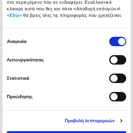
στο περιεχόμενο που σε ενδιαφέρει. Εναλλακτικά
Τρόποι κλειδώματος:
Κλειδί / Συνδυασμός
κλίκαρε αυτά που θες και πάτα
«Αποδοχή επιλογών»
!
«Εδώ»
θα βρεις όλες τις πληροφορίες που χρειάζεσαι.
Αναλυτική
Αναλυτική παρουσίαση
Επιλογή
παρουσίαση
Αναγκαία
συγκατάθεσης
Προδιαγραφές
Χαρακτηριστικά
προϊόντος
Λειτουργικότητας
Αξιολογήσεις
Αξιολογήσεις
Στατιστικά
Προώθησης
Δες τι κλίκαραν όσοι είδαν το ίδιο
προϊόν με εσένα!
Προβολή λεπτομερειών