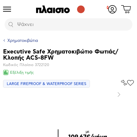
Δες
Προϊόντα
Σύνδεση
το
ή
καλάθι
εγγραφή
Αναζήτηση
σου
Χρηματοκιβώτια
Executive Safe Χρηματοκιβώτιο Φωτιάς/
Βασικά
Κλοπής ACS-8FW
χαρακτηριστικά
Κωδικός Πλαίσιο
3722120
Εξέλιξη τιμής
Σύγκρ
LARGE FIREPROOF & WATERPROOF SERIES
Προ
το
στα
Αγα
Επόμενο
Μεγέθυνση
φωτογραφίας
με
109,67€/μήνα