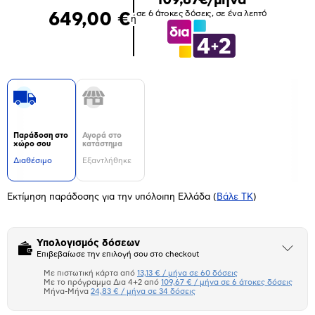
σε 6 άτοκες δόσεις, σε ένα λεπτό
649,00 €
ή
Παράδοση στο
Αγορά στο
χώρο σου
κατάστημα
Διαθέσιμο
Εξαντλήθηκε
Εκτίμηση παράδοσης για την υπόλοιπη Ελλάδα
(
Βάλε ΤΚ
)
Υπολογισμός δόσεων
Άνοιξε
Επιβεβαίωσε την επιλογή σου στο checkout
το
μπλοκ
Με πιστωτική κάρτα από
13,13 € / μήνα σε 60 δόσεις
Πιστωτική κάρτα
Με το πρόγραμμα Δια 4+2 από
109,67 € / μήνα σε 6 άτοκες δόσεις
Μήνα-Μήνα
24,83 € / μήνα σε 34 δόσεις
Πλαίσιο δια 4+2