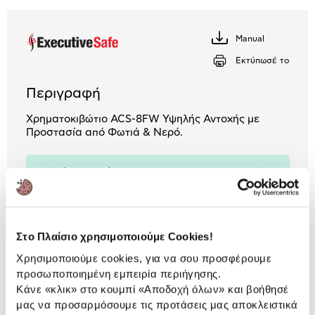
Μήνα Μήνα
Manual
Κατέβασέ
Αριθμός δόσεων
Ποσό/Μήνα
το
Εκτύπωσέ το
13,13 €
Περιγραφή
Χρηματοκιβώτιο ACS-8FW Υψηλής Αντοχής με
Προστασία από Φωτιά & Νερό.
2 Έτη εγγύηση ΠΛΑΙΣΙΟ COMPUTERS
A.E.B.E.
Πληροφορίες
Χαρακτηριστικά
Στο Πλαίσιο χρησιμοποιούμε Cookies!
Χρησιμοποιούμε cookies, για να σου προσφέρουμε
Εξωτερικές
70 cm 55 cm 44 cm
προσωποποιημένη εμπειρία περιήγησης.
Διαστάσεις(ΥxΜxΒ)
Κάνε «κλικ» στο κουμπί
«Αποδοχή όλων»
και βοήθησέ
Χωρητικότητα
97.8 lt
μας να προσαρμόσουμε τις προτάσεις μας αποκλειστικά