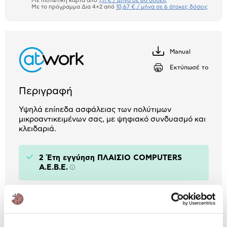
Με πιστωτική κάρτα από
1,11 € / μήνα σε 60 δόσεις
Πιστωτική κάρτα
Με το πρόγραμμα Δια 4+2 από
10,67 € / μήνα σε 6 άτοκες δόσεις
Πλαίσιο δια 4+2
Αριθμός δόσεων
Ποσό/Μήνα
Manual
Κατέβασέ
1,11 €
το
Εκτύπωσέ το
Περιγραφή
Υψηλά επίπεδα ασφάλειας των πολύτιμων
μικροαντικειμένων σας, με ψηφιακό συνδυασμό και
κλειδαριά.
2 Έτη εγγύηση ΠΛΑΙΣΙΟ COMPUTERS
A.E.B.E.
Πληροφορίες
Χαρακτηριστικά
Εξωτερικές
25 cm 35 cm 25 cm