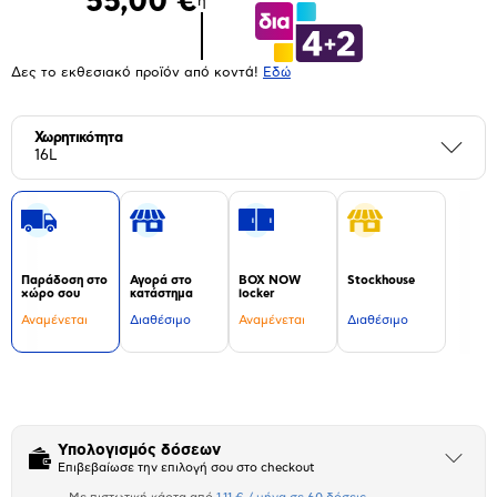
55,00 €
ή
Δες το εκθεσιακό προϊόν από κοντά!
Eδώ
Χωρητικότητα
Περι
16L
Παράδοση στο
Αγορά στο
BOX NOW
Stockhouse
χώρο σου
κατάστημα
locker
Αναμένεται
Διαθέσιμο
Αναμένεται
Διαθέσιμο
Δεν
υπάρχουν
επιπλέον
πληροφορίες.
Υπολογισμός δόσεων
Άνοιξε
Επιβεβαίωσε την επιλογή σου στο checkout
το
μπλοκ