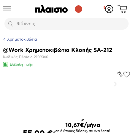
Δες
Προϊόντα
Σύνδεση
το
ή
καλάθι
εγγραφή
Αναζήτηση
σου
Χρηματοκιβώτια
@Work Χρηματοκιβώτιο Κλοπής SA-212
Βασικά
Κωδικός Πλαίσιο
2109360
χαρακτηριστικά
Εξέλιξη τιμής
Σύγκρ
Προ
το
στα
Επόμενο
Αγα
Μεγέθυνση
φωτογραφίας
Επόμενο
με
10,67€/μήνα
σε 6 άτοκες δόσεις, σε ένα λεπτό