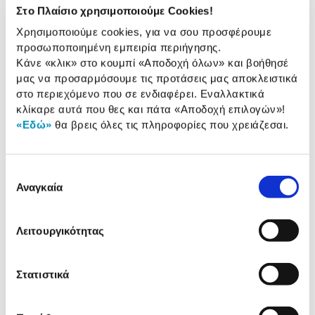
Διαστάσεις(ΥxΜxΒ)
Στο Πλαίσιο χρησιμοποιούμε Cookies!
Χωρητικότητα
16.0 lt
Χρησιμοποιούμε cookies, για να σου προσφέρουμε
προσωποποιημένη εμπειρία περιήγησης.
Τρόποι κλειδώματος:
Κλειδί / Συνδυασμός
Κάνε «κλικ» στο κουμπί
«Αποδοχή όλων»
και βοήθησέ
μας να προσαρμόσουμε τις προτάσεις μας αποκλειστικά
στο περιεχόμενο που σε ενδιαφέρει. Εναλλακτικά
κλίκαρε αυτά που θες και πάτα
«Αποδοχή επιλογών»
!
Αναλυτική
«Εδώ»
θα βρεις όλες τις πληροφορίες που χρειάζεσαι.
Αναλυτική παρουσίαση
παρουσίαση
Προδιαγραφές
Επιλογή
Χαρακτηριστικά
προϊόντος
Αναγκαία
συγκατάθεσης
Αξιολογήσεις
Αξιολογήσεις
Λειτουργικότητας
Στατιστικά
Κάτι μας λέει πως τα παρακάτω
προϊόντα σε ενδιαφέρουν!