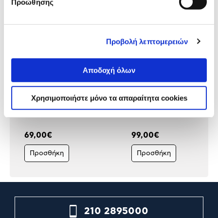
Προώθησης
Προβολή λεπτομερειών
Αποδοχή όλων
Executive Safe
@Work Χρηματοκιβώτιο
Χρησιμοποιήστε μόνο τα απαραίτητα cookies
Χρηματοκιβώτιο Κλοπής
Κλοπής SA-230
Ψηφιακού Συνδυασμού CS-3
69,00€
99,00€
Προσθήκη
Προσθήκη
210 2895000