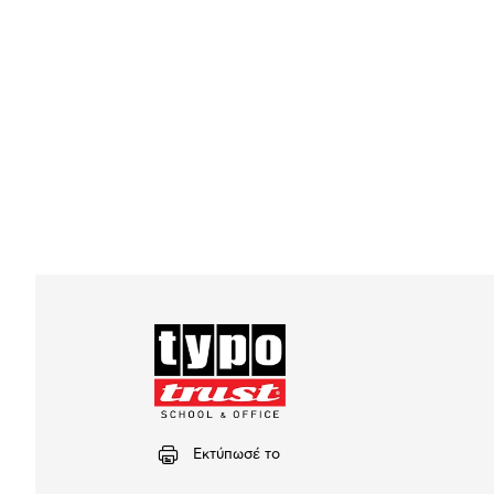
Εκτύπωσέ το