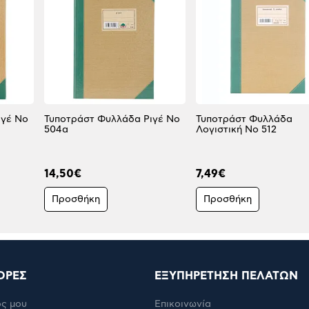
 Νο
Τυποτράστ Φυλλάδα Ριγέ Νο
Τυποτράστ Φυλλάδα
504α
Λογιστική No 512
14,50€
7,49€
Προσθήκη
Προσθήκη
ΟΡΕΣ
ΕΞΥΠΗΡΕΤΗΣΗ ΠΕΛΑΤΩΝ
ς μου
Επικοινωνία