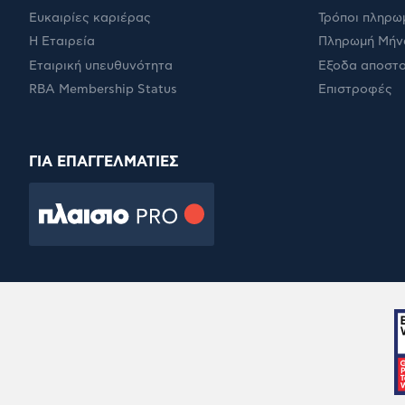
Ευκαιρίες καριέρας
Τρόποι πληρω
Η Εταιρεία
Πληρωμή Μήν
Εταιρική υπευθυνότητα
Έξοδα αποστ
RBA Membership Status
Επιστροφές
ΓΙΑ ΕΠΑΓΓΕΛΜΑΤΙΕΣ