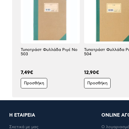
Τυποτράστ Φυλλάδα Ριγέ No
Τυποτράστ Φυλλάδα Ριγέ
503
504
7,49€
12,90€
Προσθήκη
Προσθήκη
Η ΕΤΑΙΡΕΙΑ
ONLINE ΑΓ
Σχετικά με μας
Ο λογαριασμό