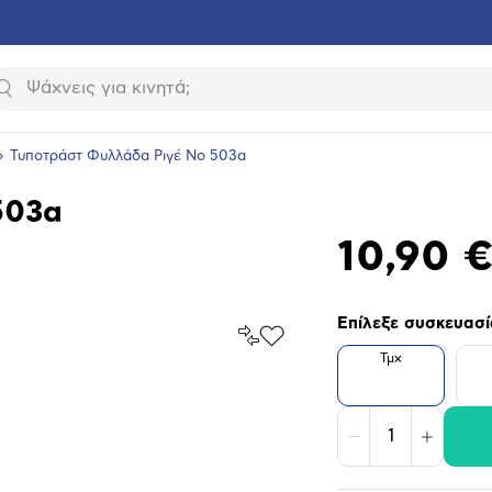
Αναζήτηση
Τυποτράστ Φυλλάδα Ριγέ Νο 503α
503α
10,90 
Επίλεξε συσκευασί
Σύγκρινέ
Προσθήκη
το
Τμχ
στα
Αγαπημένα
υνση
ραφίας
Μείωση
Αύξηση