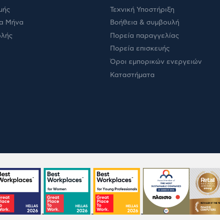
μής
Τεχνική Υποστήριξη
α Μήνα
Βοήθεια & συμβουλή
ολής
Πορεία παραγγελίας
Πορεία επισκευής
Όροι εμπορικών ενεργειών
Καταστήματα