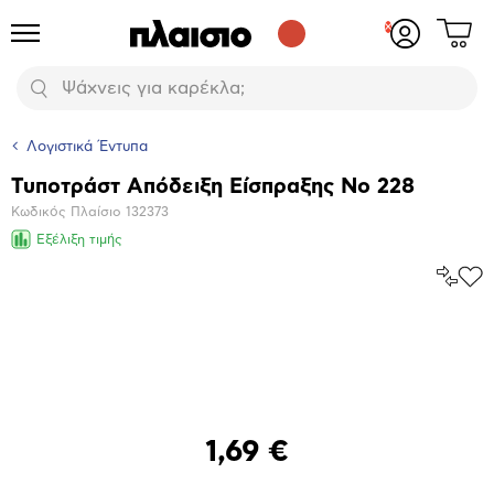
Δες
Προϊόντα
Σύνδεση
το
ή
καλάθι
εγγραφή
Αναζήτηση
σου
Λογιστικά Έντυπα
Τυποτράστ Απόδειξη Είσπραξης No 228
Βασικά
Κωδικός Πλαίσιο
132373
χαρακτηριστικά
Εξέλιξη τιμής
Σύγκρ
Προ
το
στα
Αγα
Μεγέθυνση
φωτογραφίας
1,69 €