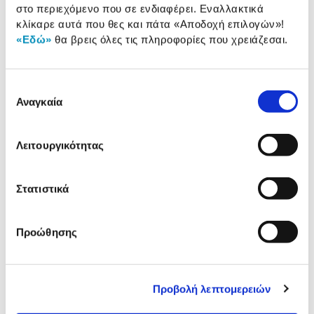
στο περιεχόμενο που σε ενδιαφέρει. Εναλλακτικά
Δες τι κλίκαραν όσοι είδαν το ίδιο
κλίκαρε αυτά που θες και πάτα
«Αποδοχή επιλογών»
!
προϊόν με εσένα!
«Εδώ»
θα βρεις όλες τις πληροφορίες που χρειάζεσαι.
Επιλογή
Αναγκαία
συγκατάθεσης
Λειτουργικότητας
Στατιστικά
Τυποτράστ Απόδειξη
Q-Connect Χαρτί Φωτ/κο
Είσπραξης No 229
A4/500 φύλλα 80 gr
Προώθησης
2,39€
3,69€
Προσθήκη
Προσθήκη
Προβολή λεπτομερειών