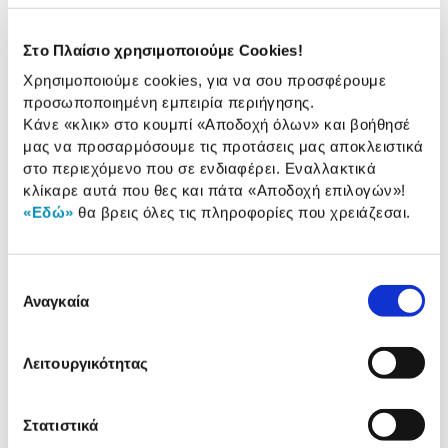
229γ για να καταγράφετε τις εισπράξεις που έχετε
κάνει αναλυτικά.
Στο Πλαίσιο χρησιμοποιούμε Cookies!
Χαρακτηριστικά
Χρησιμοποιούμε cookies, για να σου προσφέρουμε
προσωποποιημένη εμπειρία περιήγησης.
Αντίτυπα:
Τριπλότυπο
Κάνε «κλικ» στο κουμπί
«Αποδοχή όλων»
και βοήθησέ
μας να προσαρμόσουμε τις προτάσεις μας αποκλειστικά
Αριθμός Φύλλων
50x3
στο περιεχόμενο που σε ενδιαφέρει. Εναλλακτικά
κλίκαρε αυτά που θες και πάτα
«Αποδοχή επιλογών»
!
«Εδώ»
θα βρεις όλες τις πληροφορίες που χρειάζεσαι.
Αναλυτική
Αναλυτική παρουσίαση
παρουσίαση
Επιλογή
Αναγκαία
συγκατάθεσης
Προδιαγραφές
Χαρακτηριστικά
προϊόντος
Λειτουργικότητας
Αξιολογήσεις
Αξιολογήσεις
Στατιστικά