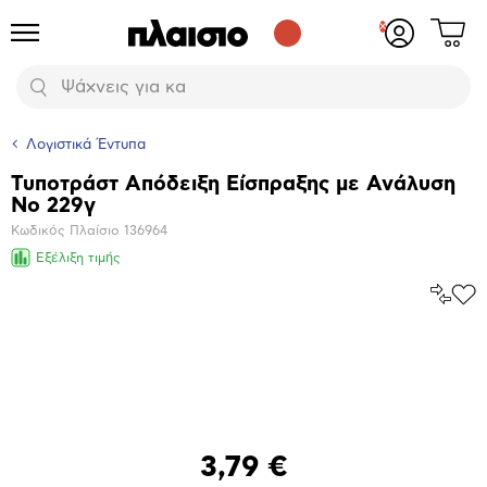
Δες
Προϊόντα
Σύνδεση
το
ή
καλάθι
εγγραφή
Αναζήτηση
σου
Λογιστικά Έντυπα
Τυποτράστ Απόδειξη Είσπραξης με Ανάλυση
Βασικά
Νο 229γ
χαρακτηριστικά
Κωδικός Πλαίσιο
136964
Εξέλιξη τιμής
Σύγκρ
Προ
το
στα
Αγα
Μεγέθυνση
φωτογραφίας
3,79 €