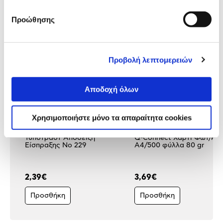
Δες τι κλίκαραν όσοι είδαν το ίδιο
Προώθησης
προϊόν με εσένα!
Προβολή λεπτομερειών
Αποδοχή όλων
Χρησιμοποιήστε μόνο τα απαραίτητα cookies
Τυποτράστ Απόδειξη
Q-Connect Χαρτί Φωτ/κο
Είσπραξης No 229
A4/500 φύλλα 80 gr
2,39€
3,69€
Προσθήκη
Προσθήκη