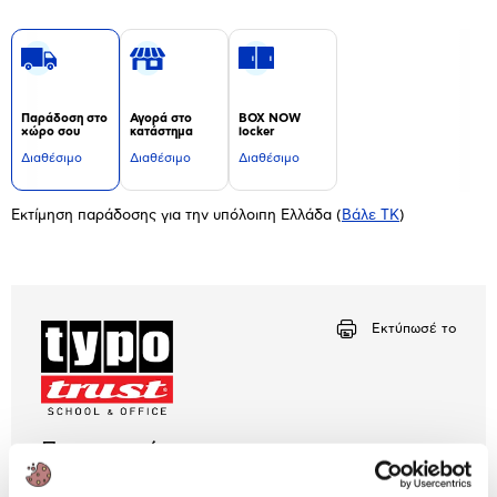
Παράδοση στο
Αγορά στο
BOX NOW
χώρο σου
κατάστημα
locker
Διαθέσιμο
Διαθέσιμο
Διαθέσιμο
Εκτίμηση παράδοσης για την υπόλοιπη Ελλάδα
(
Βάλε ΤΚ
)
Εκτύπωσέ το
Περιγραφή
Τυποτράστ απόδειξη είσπραξης με ανάλυση Νο